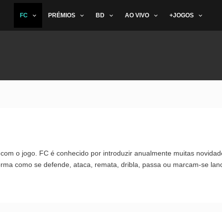
FC
PRÉMIOS
BD
AO VIVO
+JOGOS
om o jogo. FC é conhecido por introduzir anualmente muitas novidad
orma como se defende, ataca, remata, dribla, passa ou marcam-se lan