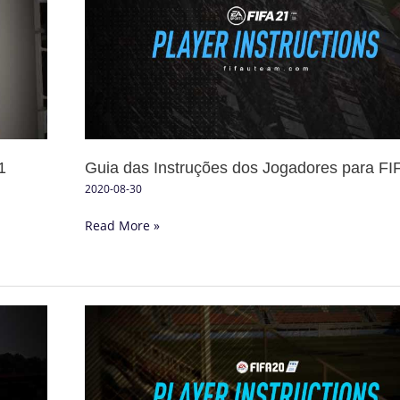
Instruções
dos
Jogadores
para
FIFA
21
1
Guia das Instruções dos Jogadores para FI
2020-08-30
Read More »
Guia
das
Instruções
dos
Jogadores