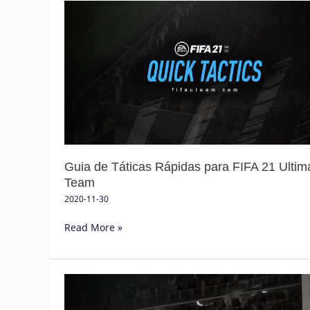
Guia
de
Táticas
Rápidas
para
FIFA
21
Ultimate
Team
Guia de Táticas Rápidas para FIFA 21 Ultim
Team
2020-11-30
Read More »
Guia
de