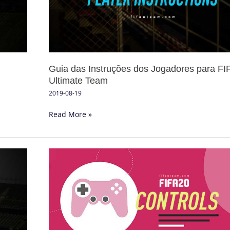
para
FIFA
20
Ultimate
Team
Guia das Instruções dos Jogadores para FI
Ultimate Team
2019-08-19
Read More »
Controlos
de
FIFA
20
para
PlayStation,
Xbox