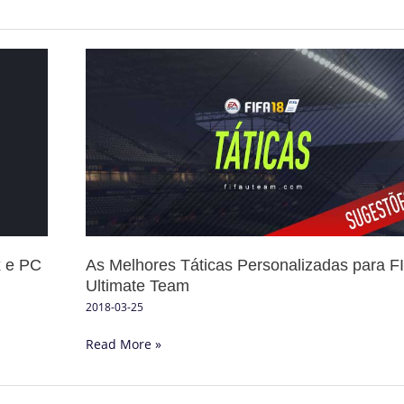
As
Melhores
Táticas
Personalizadas
para
FIFA
18
Ultimate
Team
x e PC
As Melhores Táticas Personalizadas para F
Ultimate Team
2018-03-25
Read More »