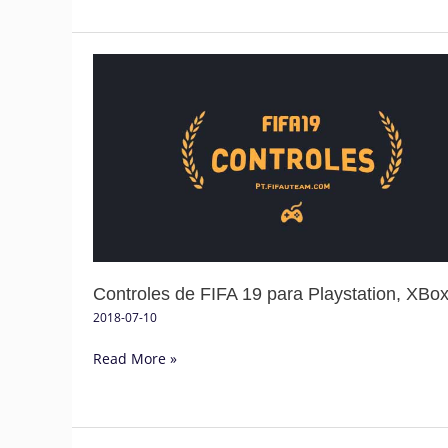
Controles
de
FIFA
19
para
Playstation,
XBox
e
PC
Controles de FIFA 19 para Playstation, XBo
2018-07-10
Read More »