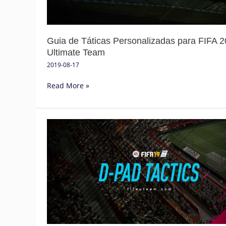
Ultimate
Team
Guia de Táticas Personalizadas para FIFA 2
Ultimate Team
2019-08-17
Read More »
Guia
de
Táticas
Rápidas
para
FIFA
19
Ultimate
Team