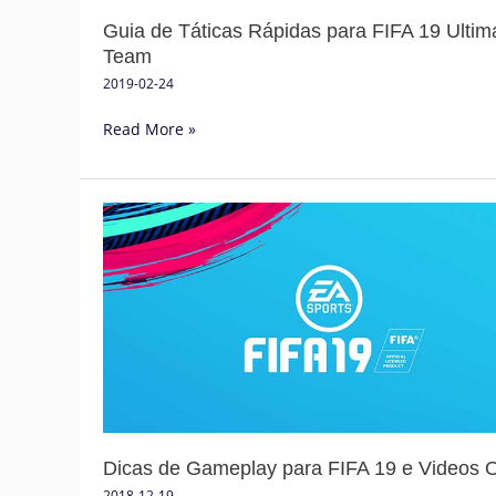
Guia de Táticas Rápidas para FIFA 19 Ultim
Team
2019-02-24
Read More »
Dicas
de
Gameplay
para
FIFA
19
e
Videos
Oficiais
Dicas de Gameplay para FIFA 19 e Videos Of
2018-12-19