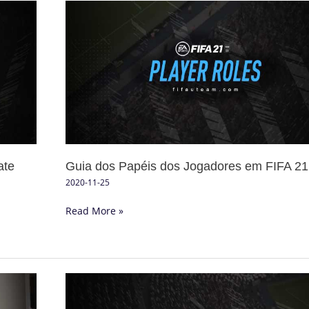
Guia
dos
Papéis
dos
Jogadores
em
FIFA
21
ate
Guia dos Papéis dos Jogadores em FIFA 21
2020-11-25
Read More »
Guia
das