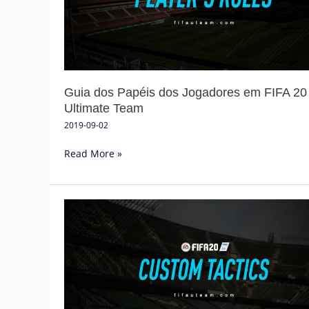
em
FIFA
20
Ultimate
Team
Guia dos Papéis dos Jogadores em FIFA 20
Ultimate Team
2019-09-02
Read More »
Guia
de
Táticas
Personalizadas
para
FIFA
20