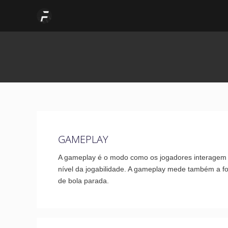
Skip
Post
to
pagination
content
GAMEPLAY
A gameplay é o modo como os jogadores interagem c
nível da jogabilidade. A gameplay mede também a f
de bola parada.