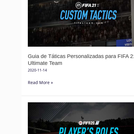
Táticas
Personalizadas
para
FIFA
21
Ultimate
Team
Guia de Táticas Personalizadas para FIFA 2
Ultimate Team
2020-11-14
Read More »
Guia
dos
Papéis
dos
Jogadores