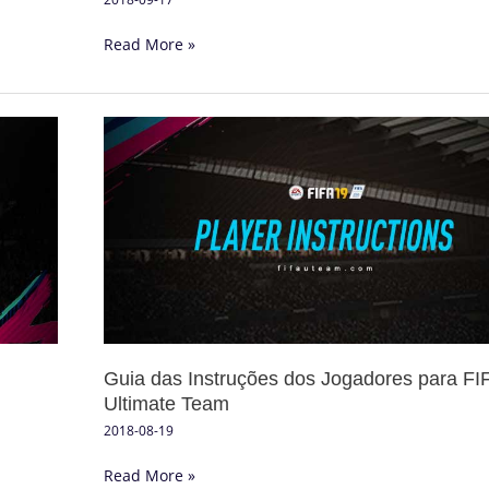
Read More »
Guia
das
Instruções
dos
Jogadores
para
FIFA
19
Ultimate
Team
Guia das Instruções dos Jogadores para FI
Ultimate Team
2018-08-19
Read More »