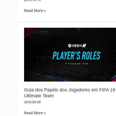
Read More »
Guia
dos
Papéis
dos
Jogadores
em
FIFA
19
Ultimate
Team
Guia dos Papéis dos Jogadores em FIFA 19
Ultimate Team
2018-09-09
Read More »