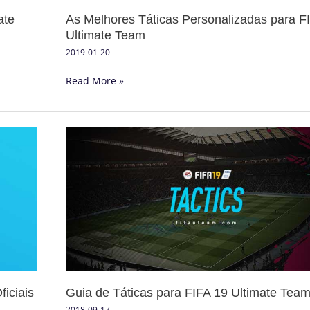
ate
As Melhores Táticas Personalizadas para F
Ultimate Team
2019-01-20
Read More »
Guia
de
Táticas
para
FIFA
19
Ultimate
Team
iciais
Guia de Táticas para FIFA 19 Ultimate Tea
2018-09-17