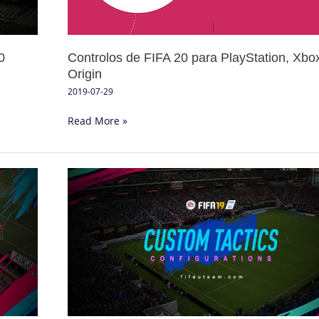
e
PC
Origin
0
Controlos de FIFA 20 para PlayStation, Xbo
Origin
2019-07-29
Read More »
As
Melhores
Táticas
Personalizadas
para
FIFA
19
Ultimate
Team