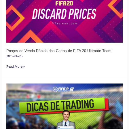
Rápida
das
Cartas
de
FIFA
20
Ultimate
Preços de Venda Rápida das Cartas de FIFA 20 Ultimate Team
Team
2019-06-25
Read More »
Dicas
de
Trading
para
FIFA
19
–