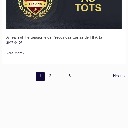
e
os
Preços
das
Cartas
A Team of the Season e os Preços das Cartas de FIFA 17
de
2017-04-07
FIFA
17
Read More »
1
2
…
6
Next
→