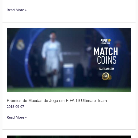
Read More »
Prémios
de
Moedas
de
Jogo
em
FIFA
19
Ultimate
Team
Prémios de Moedas de Jogo em FIFA 19 Ultimate Team
2018-09-07
Read More »