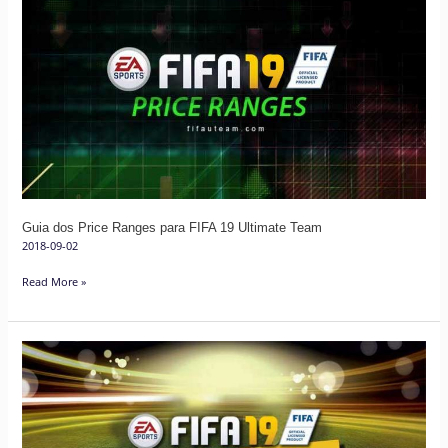
Guia
dos
Price
Ranges
para
FIFA
19
Ultimate
Team
Guia dos Price Ranges para FIFA 19 Ultimate Team
2018-09-02
Read More »
Preços
de
Venda
Rápida
das