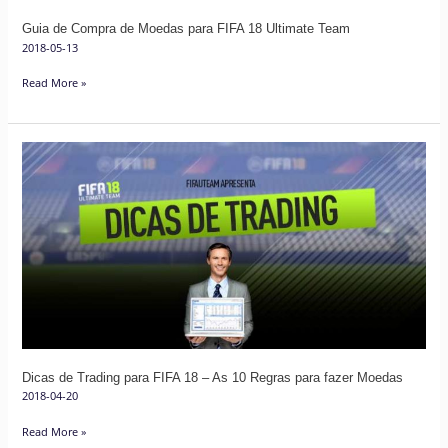
Team
Guia de Compra de Moedas para FIFA 18 Ultimate Team
2018-05-13
Read More »
Dicas
de
Trading
para
FIFA
18
–
As
10
Regras
Dicas de Trading para FIFA 18 – As 10 Regras para fazer Moedas
para
2018-04-20
fazer
Moedas
Read More »