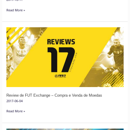
Read More »
Review
de
FUT
Exchange
–
Compra
e
Venda
de
Moedas
Review de FUT Exchange – Compra e Venda de Moedas
2017-06-04
Read More »