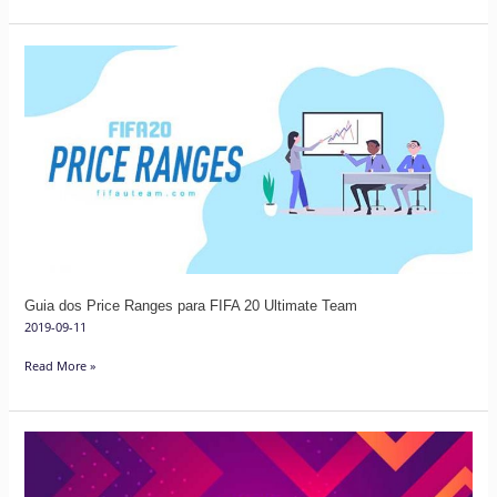
Guia
dos
Price
Ranges
para
FIFA
20
Ultimate
Team
Guia dos Price Ranges para FIFA 20 Ultimate Team
2019-09-11
Read More »
Preços
de
Venda