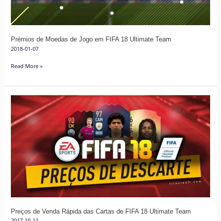
18
Ultimate
Team
Prémios de Moedas de Jogo em FIFA 18 Ultimate Team
2018-01-07
Read More »
Preços
de
Venda
Rápida
das
Cartas
de
FIFA
18
Ultimate
Preços de Venda Rápida das Cartas de FIFA 18 Ultimate Team
Team
2017-10-11