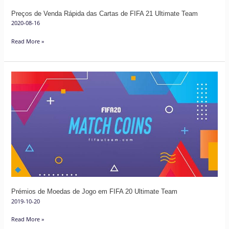
Ultimate
Preços de Venda Rápida das Cartas de FIFA 21 Ultimate Team
Team
2020-08-16
Read More »
Prémios
de
Moedas
de
Jogo
em
FIFA
20
Ultimate
Team
Prémios de Moedas de Jogo em FIFA 20 Ultimate Team
2019-10-20
Read More »