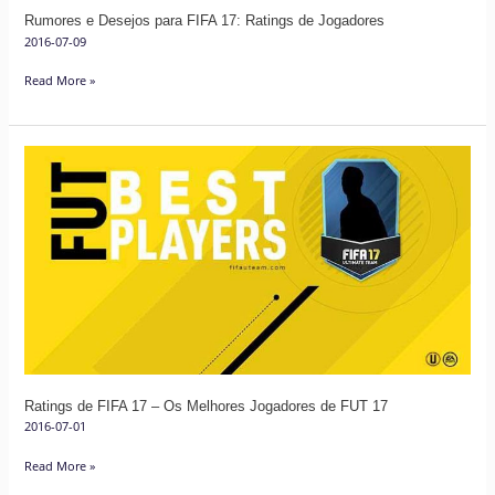
Rumores e Desejos para FIFA 17: Ratings de Jogadores
2016-07-09
Read More »
Ratings
de
FIFA
17
–
Os
Melhores
Jogadores
de
FUT
Ratings de FIFA 17 – Os Melhores Jogadores de FUT 17
17
2016-07-01
Read More »