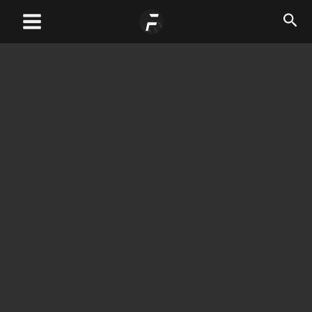
Skip
Post
Main
Sea
to
pagination
Menu
content