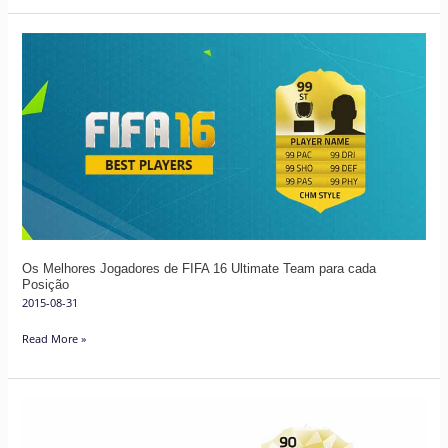
Os
Melhores
Jogadores
de
FIFA
16
Ultimate
Team
para
cada
Os Melhores Jogadores de FIFA 16 Ultimate Team para cada
Posição
Posição
2015-08-31
Read More »
Rumores
e