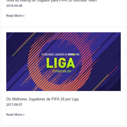
Guia do Rating do Jogador para FIFA 18 Ultimate Team
2018-04-08
Read More »
Os
Melhores
Jogadores
de
FIFA
18
por
Liga
Os Melhores Jogadores de FIFA 18 por Liga
2017-09-07
Read More »