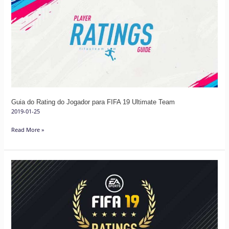
Rating
do
Jogador
para
FIFA
19
Ultimate
Team
Guia do Rating do Jogador para FIFA 19 Ultimate Team
2019-01-25
Read More »
Ratings
de
FIFA
19
–
Os