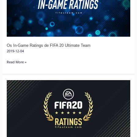
de
FIFA
20
Ultimate
Team
Os In-Game Ratings de FIFA 20 Ultimate Team
2019-12-04
Read More »
Ratings
de
FIFA
20
–
Os
Melhores
Jogadores