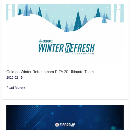
Guia
do
Winter
Refresh
para
FIFA
20
Ultimate
Team
Guia do Winter Refresh para FIFA 20 Ultimate Team
2020-02-15
Read More »
Os
In-
Game
Ratings