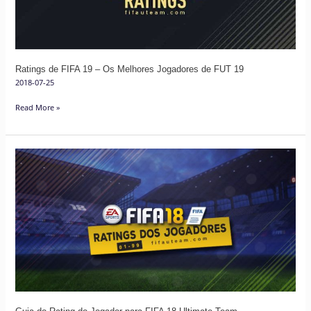
Melhores
Jogadores
de
FUT
Ratings de FIFA 19 – Os Melhores Jogadores de FUT 19
19
2018-07-25
Read More »
Guia
do
Rating
do
Jogador
para
FIFA
18
Ultimate
Team