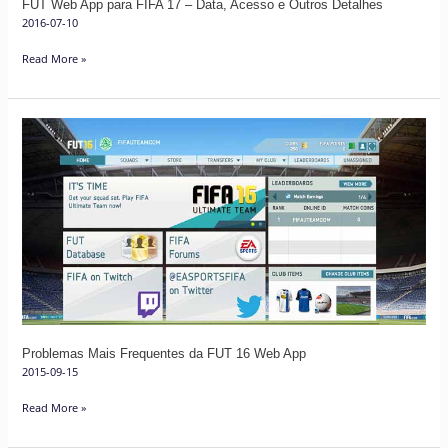
FUT Web App para FIFA 17 – Data, Acesso e Outros Detalhes
Outros
2016-07-10
Detalhes
Read More »
Problemas
Mais
Frequentes
da
FUT
16
Web
App
Problemas Mais Frequentes da FUT 16 Web App
2015-09-15
Read More »