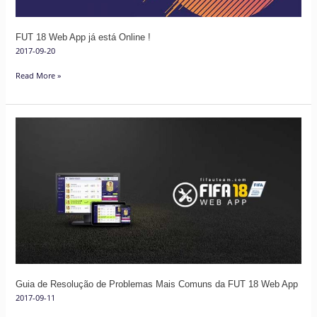
FUT 18 Web App já está Online !
2017-09-20
Read More »
Guia
de
Resolução
de
Problemas
Mais
Comuns
da
FUT
18
Guia de Resolução de Problemas Mais Comuns da FUT 18 Web App
Web
2017-09-11
App