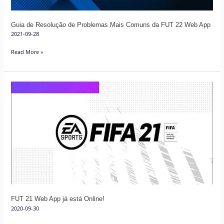
FUT
22
Guia de Resolução de Problemas Mais Comuns da FUT 22 Web App
Web
2021-09-28
App
Read More »
FUT
21
Web
App
já
está
Online!
FUT 21 Web App já está Online!
2020-09-30