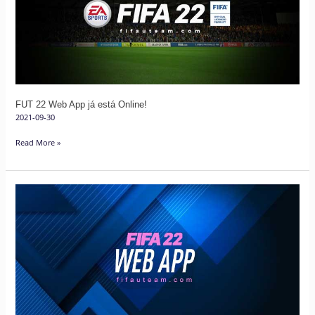
já
está
Online!
FUT 22 Web App já está Online!
2021-09-30
Read More »
Guia
de
Resolução
de
Problemas
Mais
Comuns
da