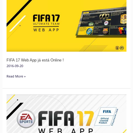
17
Web
App
já
está
Online
!
FIFA 17 Web App já está Online !
2016-09-20
Read More »
Guia
de
Resolução
de
Problemas
Mais