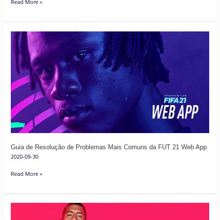
Read More »
Guia
de
Resolução
de
Problemas
Mais
Comuns
da
FUT
21
Guia de Resolução de Problemas Mais Comuns da FUT 21 Web App
Web
2020-09-30
App
Read More »
FUT
20