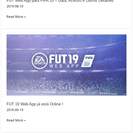
FUT Web App para FIFA 20 – Data, Acesso e Outros Detalhes
Outros
2019-08-10
Detalhes
Read More »
FUT
19
Web
App
já
está
Online
!
FUT 19 Web App já está Online !
2018-09-19
Read More »