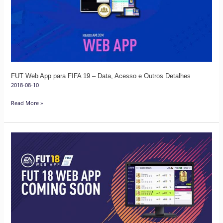
FIFA
19
–
Data,
Acesso
e
FUT Web App para FIFA 19 – Data, Acesso e Outros Detalhes
Outros
2018-08-10
Detalhes
Read More »
FUT
18
Web
App
já
está
Online
!