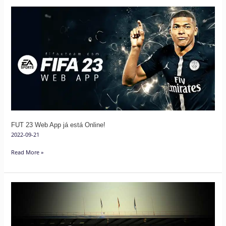
FUT
23
Web
App
já
está
Online!
FUT 23 Web App já está Online!
2022-09-21
Read More »
FUT
22
Web
App