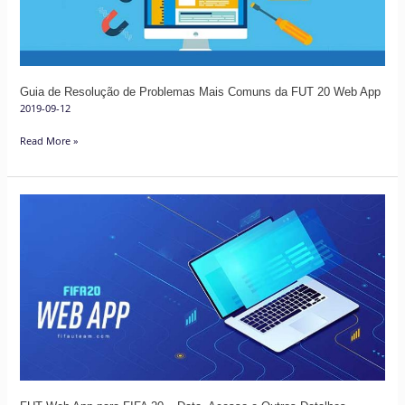
Comuns
da
FUT
20
Guia de Resolução de Problemas Mais Comuns da FUT 20 Web App
Web
2019-09-12
App
Read More »
FUT
Web
App
para
FIFA
20
–
Data,
Acesso
e