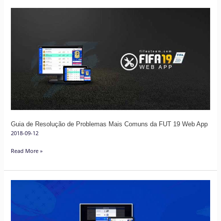
Guia
de
Resolução
de
Problemas
Mais
Comuns
da
FUT
19
Guia de Resolução de Problemas Mais Comuns da FUT 19 Web App
Web
2018-09-12
App
Read More »
FUT
Web
App
para