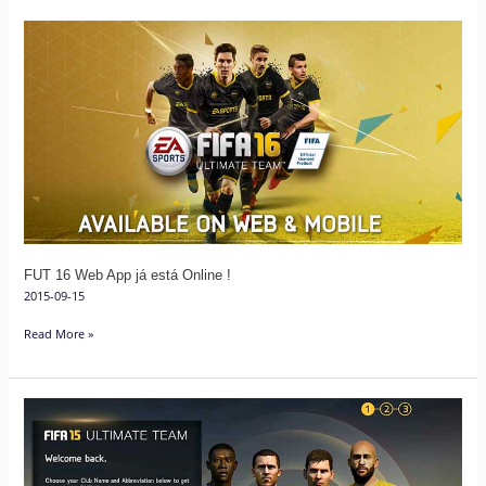
FUT
16
Web
App
já
está
Online
!
FUT 16 Web App já está Online !
2015-09-15
Read More »
Resolução
de
Problemas
Mais