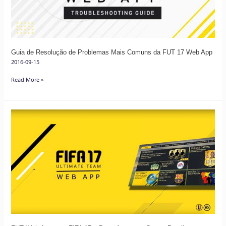
Comuns
da
FUT
17
Guia de Resolução de Problemas Mais Comuns da FUT 17 Web App
Web
2016-09-15
App
Read More »
FUT
Web
App
para
FIFA
17
–
Data,
Acesso
e