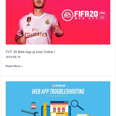
Web
App
já
está
Online
!
FUT 20 Web App já está Online !
2019-09-18
Read More »
Guia
de
Resolução
de
Problemas
Mais