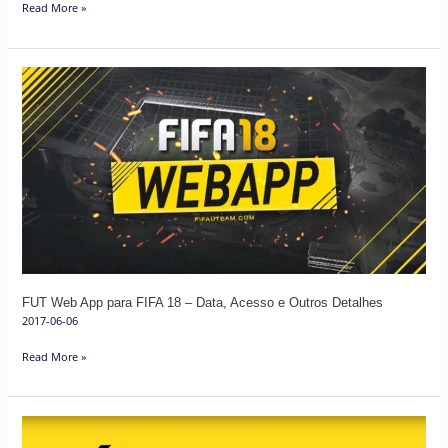
Read More »
FUT
Web
App
para
FIFA
18
–
Data,
Acesso
e
FUT Web App para FIFA 18 – Data, Acesso e Outros Detalhes
Outros
2017-06-06
Detalhes
Read More »
FIFA