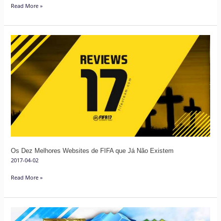
Read More »
Os
Dez
Melhores
Websites
de
FIFA
que
Já
Não
Existem
Os Dez Melhores Websites de FIFA que Já Não Existem
2017-04-02
Read More »
Toda