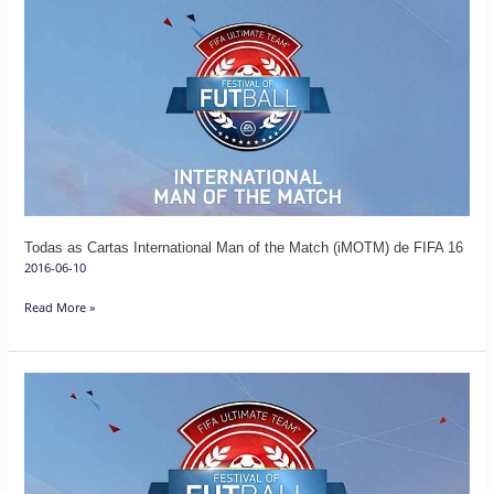
as
Cartas
International
Man
of
the
Match
(iMOTM)
de
Todas as Cartas International Man of the Match (iMOTM) de FIFA 16
FIFA
2016-06-10
16
Read More »
Festival
FUTball
de
FIFA
16