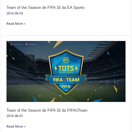
Sports
Team of the Season de FIFA 16 da EA Sports
2016-06-03
Read More »
Team
of
the
Season
de
FIFA
16
de
FIFAUTeam
Team of the Season de FIFA 16 de FIFAUTeam
2016-06-01
Read More »