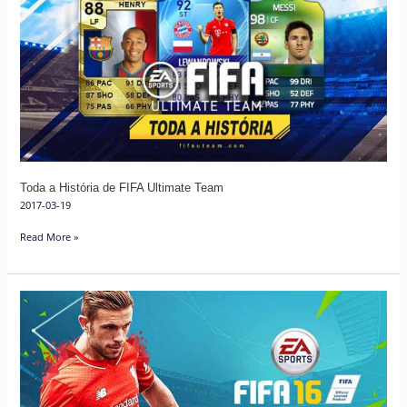
a
História
de
FIFA
Ultimate
Team
Toda a História de FIFA Ultimate Team
2017-03-19
Read More »
As
Melhores
Equipas
de
FIFA
16