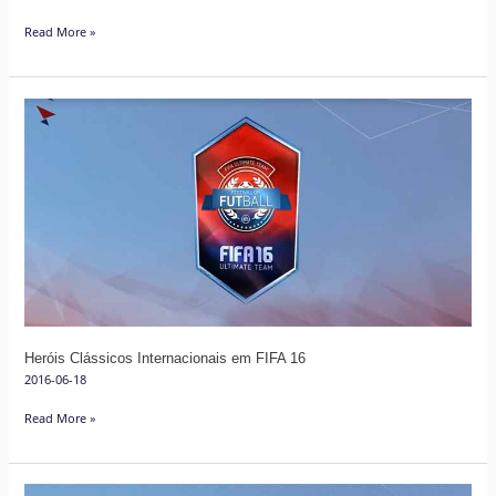
Read More »
Heróis
Clássicos
Internacionais
em
FIFA
16
Heróis Clássicos Internacionais em FIFA 16
2016-06-18
Read More »
Todas