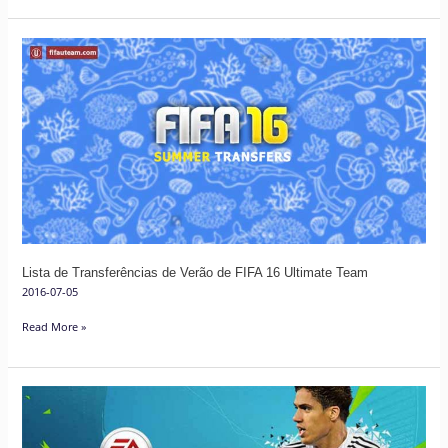
Lista
de
Transferências
de
Verão
de
FIFA
16
Ultimate
Team
Lista de Transferências de Verão de FIFA 16 Ultimate Team
2016-07-05
Read More »
Guia
de
Transferências