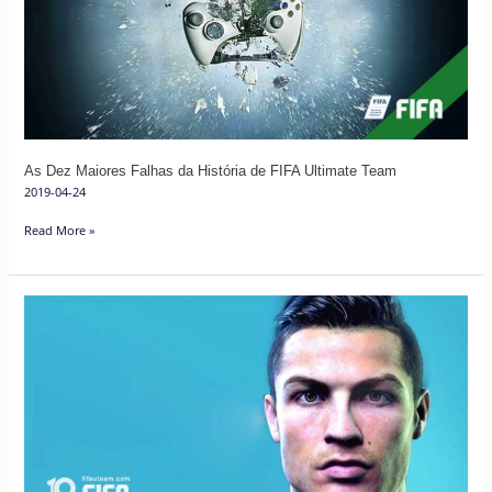
Falhas
da
História
de
FIFA
Ultimate
Team
As Dez Maiores Falhas da História de FIFA Ultimate Team
2019-04-24
Read More »
Dez
Anos
de
FIFA
Ultimate
Team