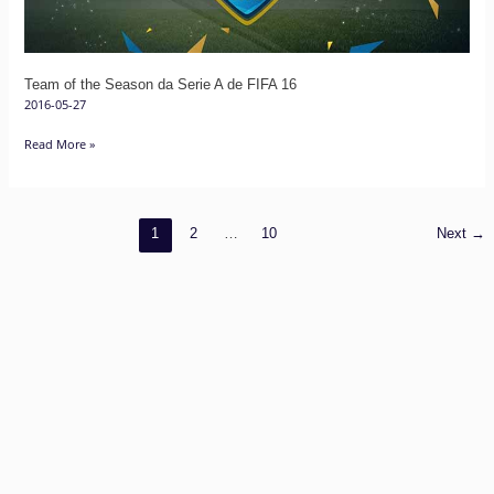
de
FIFA
16
Team of the Season da Serie A de FIFA 16
2016-05-27
Read More »
1
2
…
10
Next
→