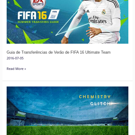
de
Verão
de
FIFA
16
Ultimate
Team
Guia de Transferências de Verão de FIFA 16 Ultimate Team
2016-07-05
Read More »
O
Glitch
da
Química
em
FIFA
Ultimate