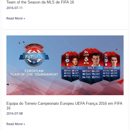
Team of the Season da MLS de FIFA 16
2016-07-11
Read More »
Equipa
do
Torneio
Campeonato
Europeu
UEFA
França
2016
em
FIFA
Equipa do Torneio Campeonato Europeu UEFA França 2016 em FIFA
16
16
2016-07-08
Read More »