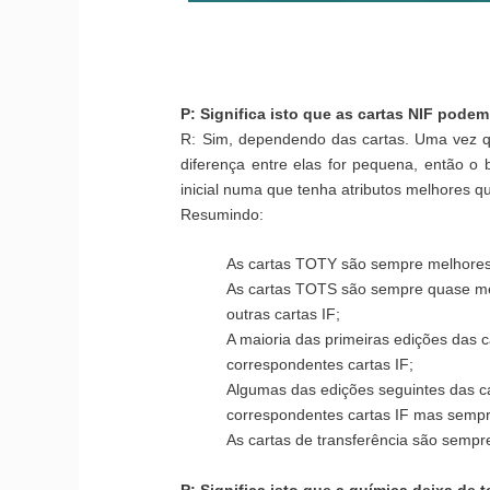
P: Significa isto que as cartas NIF pode
R: Sim, dependendo das cartas. Uma vez q
diferença entre elas for pequena, então o 
inicial numa que tenha atributos melhores q
Resumindo:
As cartas TOTY são sempre melhores 
As cartas TOTS são sempre quase me
outras cartas IF;
A maioria das primeiras edições das
correspondentes cartas IF;
Algumas das edições seguintes das 
correspondentes cartas IF mas sempr
As cartas de transferência são sempr
P: Significa isto que a química deixa de 