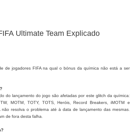
FIFA Ultimate Team Explicado
e de jogadores FIFA na qual o bónus da química não está a ser
a?
o do lançamento do jogo são afetadas por este glitch da química:
 TOTW, MOTM, TOTY, TOTS, Heróis, Record Breakers, iMOTM e
 não resolva o problema até à data de lançamento das mesmas.
am de fora desta falha.
a?