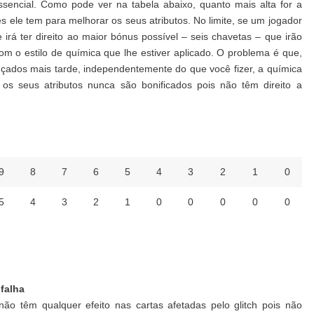
essencial. Como pode ver na tabela abaixo, quanto mais alta for a
 ele tem para melhorar os seus atributos. No limite, se um jogador
e irá ter direito ao maior bónus possível – seis chavetas – que irão
m o estilo de química que lhe estiver aplicado. O problema é que,
çados mais tarde, independentemente do que você fizer, a química
s seus atributos nunca são bonificados pois não têm direito a
9
8
7
6
5
4
3
2
1
0
5
4
3
2
1
0
0
0
0
0
 falha
não têm qualquer efeito nas cartas afetadas pelo glitch pois não