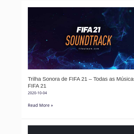
Trilha
Sonora
de
FIFA
21
–
Todas
as
Músicas
de
Trilha Sonora de FIFA 21 – Todas as Música
FIFA
FIFA 21
21
2020-10-04
Read More »
Trilha