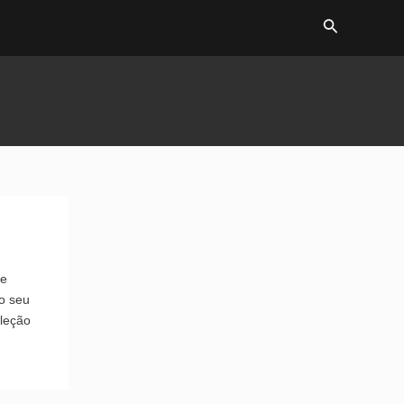
Search
 e
o seu
eleção