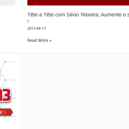
som
DJ
Tête a Tête com Silvio Teixeira: Aumente o
!
!
2013-08-17
Read More »