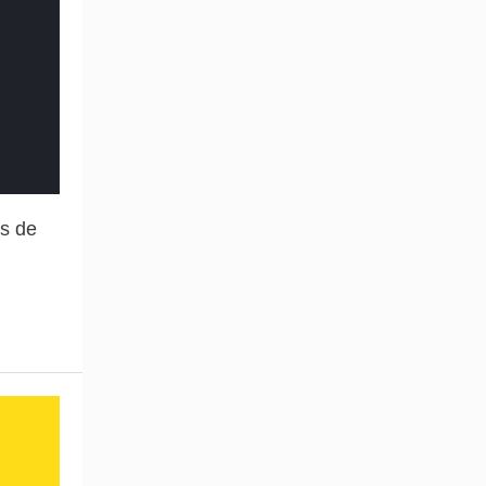
as de