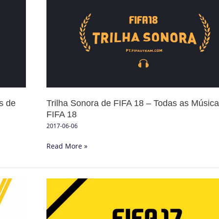
Sonora
de
FIFA
18
–
Todas
as
Músicas
de
s de
Trilha Sonora de FIFA 18 – Todas as Músic
FIFA
FIFA 18
18
2017-06-06
Read More »
Trilha
Sonora
de
FIFA