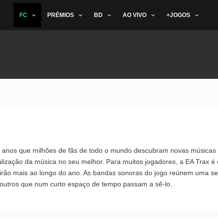
FC
PRÉMIOS
BD
AO VIVO
+JOGOS
os anos que milhões de fãs de todo o mundo descubram novas músicas
lização da música no seu melhor. Para muitos jogadores, a EA Trax é 
ouvirão mais ao longo do ano. As bandas sonoras do jogo reúnem uma s
de outros que num curto espaço de tempo passam a sê-lo.