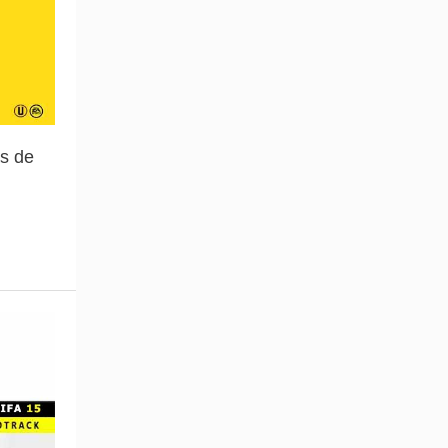
as de