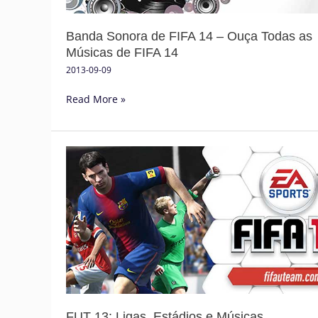
as
Músicas
Banda Sonora de FIFA 14 – Ouça Todas as
de
Músicas de FIFA 14
FIFA
14
2013-09-09
Read More »
FUT
13:
Ligas,
Estádios
e
Músicas
FUT 13: Ligas, Estádios e Músicas