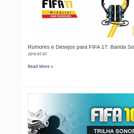
FIFA
17:
Banda
Sonora
Rumores e Desejos para FIFA 17: Banda S
2016-07-07
Read More »
Trilha
Sonora
de
FIFA
16
–