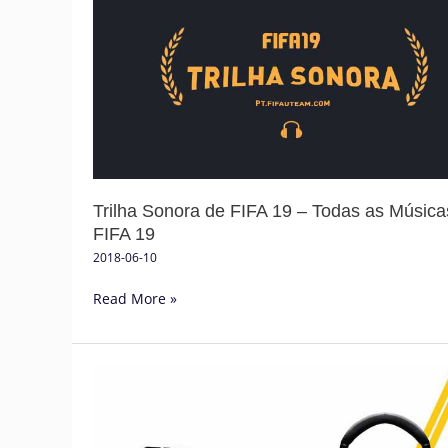
Sonora
de
FIFA
19
–
Todas
as
Músicas
de
Trilha Sonora de FIFA 19 – Todas as Música
FIFA
FIFA 19
19
2018-06-10
Read More »
Rumores
e
Desejos
para