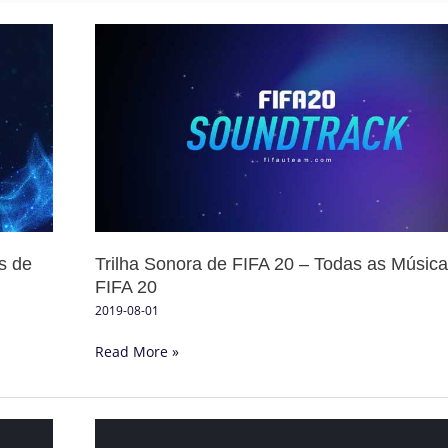
Trilha
Sonora
de
FIFA
20
–
Todas
as
Músicas
de
s de
Trilha Sonora de FIFA 20 – Todas as Músic
FIFA
FIFA 20
20
2019-08-01
Read More »
Trilha