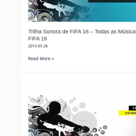
Todas
as
Músicas
de
Trilha Sonora de FIFA 16 – Todas as Música
FIFA
FIFA 16
16
2015-05-28
Read More »
Banda
Sonora
de
FIFA
14
–
Ouça
Todas