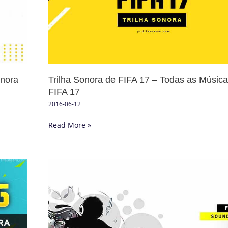
17
–
Todas
as
Músicas
de
onora
Trilha Sonora de FIFA 17 – Todas as Músic
FIFA
FIFA 17
17
2016-06-12
Read More »
Trilha
Sonora
de
FIFA
15
–