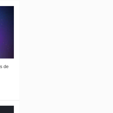
as de