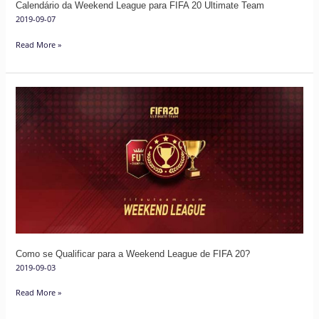
Calendário da Weekend League para FIFA 20 Ultimate Team
2019-09-07
Read More »
Como
se
Qualificar
para
a
Weekend
League
de
FIFA
20?
Como se Qualificar para a Weekend League de FIFA 20?
2019-09-03
Read More »