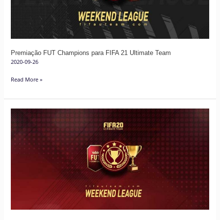
Ultimate
Team
Premiação FUT Champions para FIFA 21 Ultimate Team
2020-09-26
Read More »
Calendário
da
Weekend
League
para
FIFA
20
Ultimate
Team