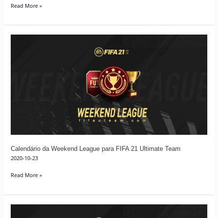
Read More »
Calendário
da
Weekend
League
para
FIFA
21
Ultimate
Team
Calendário da Weekend League para FIFA 21 Ultimate Team
2020-10-23
Read More »
Como