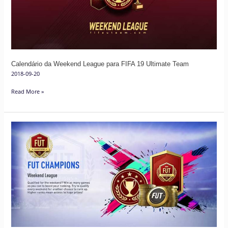
FIFA
19
Ultimate
Team
Calendário da Weekend League para FIFA 19 Ultimate Team
2018-09-20
Read More »
Weekend
League
de
FIFA
19
–
Perguntas
Mais
Comuns