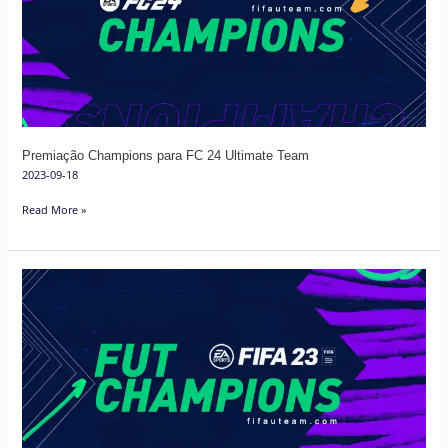
FC
24
Ultimate
Team
Premiação Champions para FC 24 Ultimate Team
2023-09-18
Read More »
Premiação
FUT
Champions
para
FIFA
23
Ultimate
Team