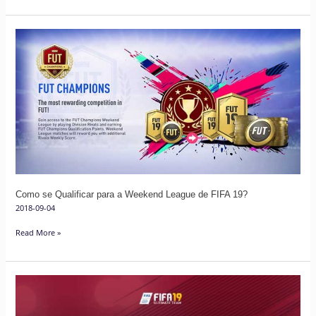
Como
se
Qualificar
para
a
Weekend
League
de
FIFA
19?
Como se Qualificar para a Weekend League de FIFA 19?
2018-09-04
Read More »
Dicas
para
FUT