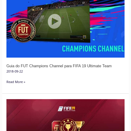
Guia
do
FUT
Champions
Channel
para
FIFA
19
Ultimate
Team
Guia do FUT Champions Channel para FIFA 19 Ultimate Team
2018-09-22
Read More »
Calendário
da
Weekend
League
para