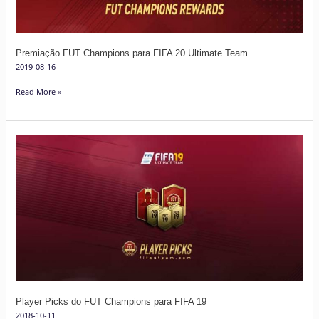
Team
Premiação FUT Champions para FIFA 20 Ultimate Team
2019-08-16
Read More »
Player
Picks
do
FUT
Champions
para
FIFA
19
Player Picks do FUT Champions para FIFA 19
2018-10-11