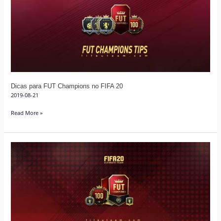
Champions
no
FIFA
20
Dicas para FUT Champions no FIFA 20
2019-08-21
Read More »
Premiação
FUT
Champions
para
FIFA
20
Ultimate