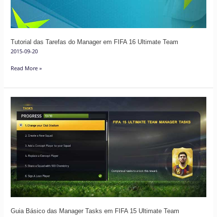
FIFA
16
Ultimate
Team
Tutorial das Tarefas do Manager em FIFA 16 Ultimate Team
2015-09-20
Read More »
Guia
Básico
das
Manager
Tasks
em
FIFA
15
Ultimate
Team
Guia Básico das Manager Tasks em FIFA 15 Ultimate Team