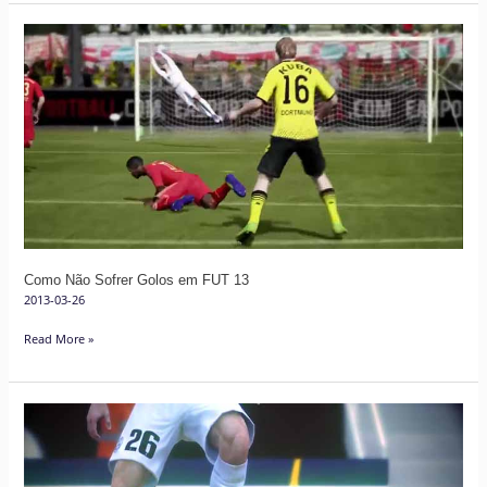
Como
Não
Sofrer
Golos
em
FUT
13
Como Não Sofrer Golos em FUT 13
2013-03-26
Read More »
Movimentos
Técnicos
Avançados