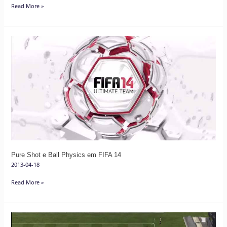
Read More »
Pure
Shot
e
Ball
Physics
em
FIFA
14
Pure Shot e Ball Physics em FIFA 14
2013-04-18
Read More »
Dicas