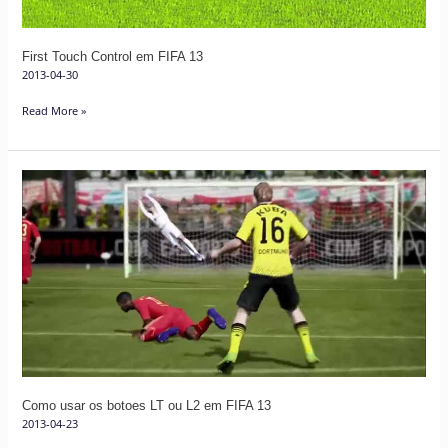
First Touch Control em FIFA 13
2013-04-30
Read More »
Como
usar
os
botoes
LT
ou
L2
em
FIFA
13
Como usar os botoes LT ou L2 em FIFA 13
2013-04-23