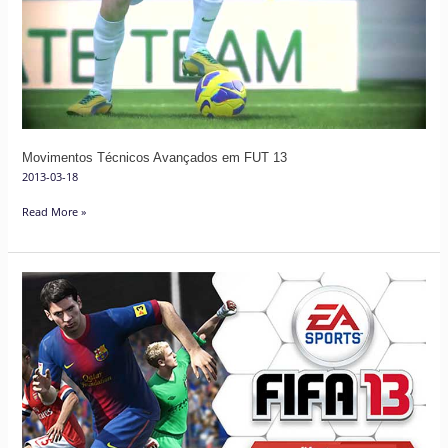
em
FUT
13
Movimentos Técnicos Avançados em FUT 13
2013-03-18
Read More »
FIFA
13:
Caraterísticas,
Screenshots
e
Trailer