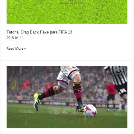
13
Tutorial Drag Back Fake para FIFA 13
2013-04-14
Read More »
Técnicas
de
Desarme
em
FIFA
13