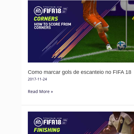
Como
marcar
gols
de
escanteio
no
FIFA
18
Como marcar gols de escanteio no FIFA 18
2017-11-24
Read More »
Tutorial
de
Finalização