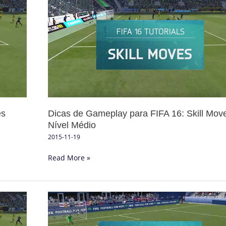
de
Gameplay
para
FIFA
16:
Skill
Moves
Nível
Médio
es
Dicas de Gameplay para FIFA 16: Skill Mov
Nível Médio
2015-11-19
Read More »
Dicas
de
Gameplay