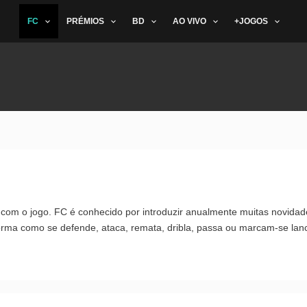
FC
PRÉMIOS
BD
AO VIVO
+JOGOS
om o jogo. FC é conhecido por introduzir anualmente muitas novidad
orma como se defende, ataca, remata, dribla, passa ou marcam-se lan