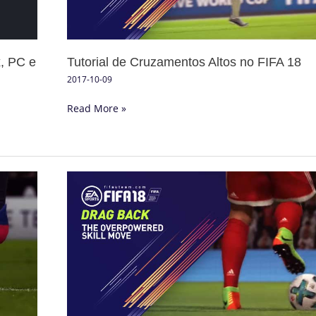
x, PC e
Tutorial de Cruzamentos Altos no FIFA 18
2017-10-09
Read More »
Puxadinha
para
Trás
no
FIFA
18