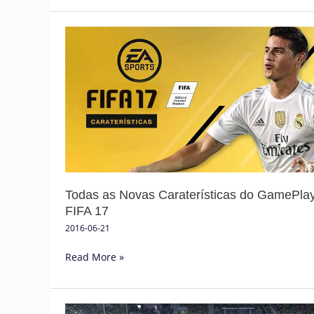
Todas
as
Novas
Caraterísticas
do
GamePlay
de
FIFA
17
Todas as Novas Caraterísticas do GamePla
FIFA 17
2016-06-21
Read More »
Dicas