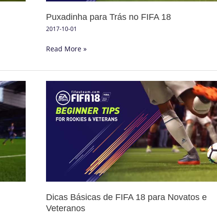
Puxadinha para Trás no FIFA 18
2017-10-01
Read More »
Dicas
Básicas
de
FIFA
18
para
Novatos
e
Veteranos
Dicas Básicas de FIFA 18 para Novatos e
Veteranos