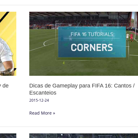
Dicas
de
Gameplay
para
FIFA
16:
Cantos
/
Escanteios
y de
Dicas de Gameplay para FIFA 16: Cantos /
Escanteios
2015-12-24
Read More »
Dicas