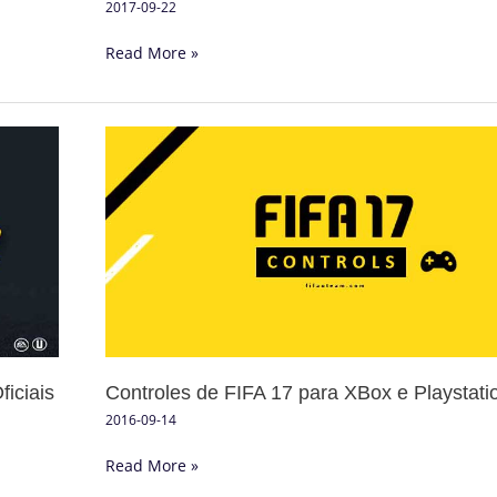
2017-09-22
Read More »
Controles
de
FIFA
17
para
XBox
e
Playstation
Controles de FIFA 17 para XBox e Playstati
iciais
2016-09-14
Read More »