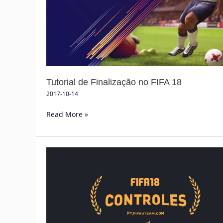
no
FIFA
18
Tutorial de Finalização no FIFA 18
2017-10-14
Read More »
Controles
de
FIFA
18
para
Playstation,
XBox,