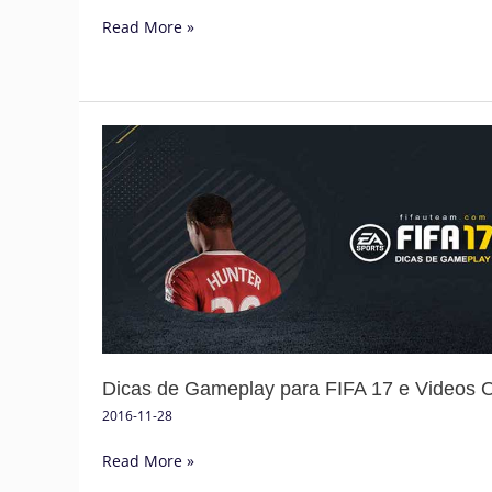
Read More »
Dicas
de
Gameplay
para
FIFA
17
e
Videos
Oficiais
Dicas de Gameplay para FIFA 17 e Videos Of
2016-11-28
Read More »