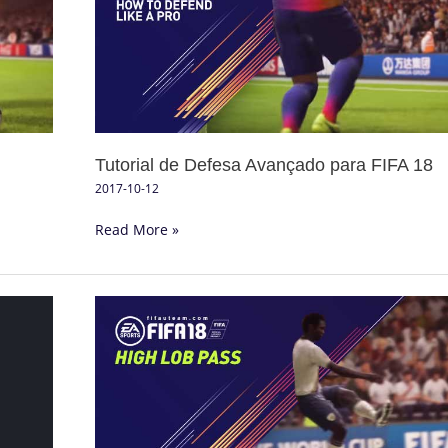
Avançado
para
FIFA
18
Tutorial de Defesa Avançado para FIFA 18
2017-10-12
Read More »
Tutorial
de
Cruzamentos
Altos
no
FIFA
18