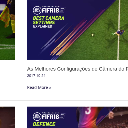
As
Melhores
Configurações
de
Câmera
do
FIFA
18
As Melhores Configurações de Câmera do 
2017-10-24
Read More »
Tutorial
de
Defesa