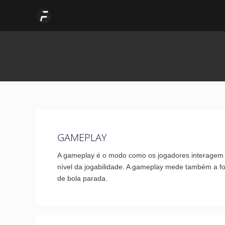
Skip
Post
to
pagination
content
GAMEPLAY
A gameplay é o modo como os jogadores interagem c
nível da jogabilidade. A gameplay mede também a f
de bola parada.