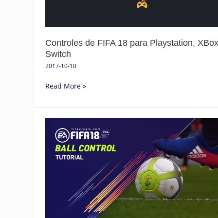
PC
e
Switch
Controles de FIFA 18 para Playstation, XBo
Switch
2017-10-10
Read More »
Controle
de
Bola
no
FIFA
18