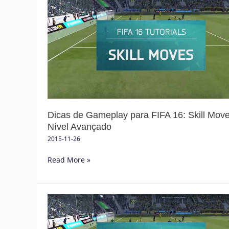
de
Gameplay
para
FIFA
16:
Skill
Moves
Nível
Avançado
Dicas de Gameplay para FIFA 16: Skill Mov
Nível Avançado
2015-11-26
Read More »
Dicas
de
Gameplay