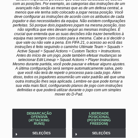
com as posições. Por exemplo, as categorias das instruções de um
avançado não serão as mesmas que as de um defesa central, a
menos que ele tenha sido colocado a jogar nessa posição. Você
deve configurar as instruções de acordo com os atributos de cada
jogador e das necessidades da equipa. Não existem configurações
perfeitas. Só porque dois jogadores jogam na mesma posição, isso
não significa que eles devam seguir as mesmas instruções. É
crucial que entenda que as suas decisões irão trazer benefícios à
equipa mas sempre com custos para a mesma. Cabe a si decidir o
que vale ou não vale a pena. Em FIFA 21, o acesso ao ecrã das
instruções é feito seguindo o caminho Ultimate Team > Squads >
Active Squad > Squad Actions > Custom Tactics > Instructions.
Antes do início de um jogo, pode também efetuar mudanças se
selecionar Edit Lineup > Squad Actions > Player Instructions.
Mesmo durante partida, você pode pausar e efetuar alguns ajustes.
A última configuração será sempre automaticamente salva, pelo
que você não terá de repetir o processo para cada jogo. Além
disso, todos os jogadores assumirão um valor padrão até que uma
outra instrução lhes seja aplicada. Lembre-se que pode tornar a
sua vida mais fácil, configurando planos de jogo com instruções
definidas e que poderá utilizar durante o jogo com um simples
mover do D-Pad.
DEMARCAÇÃO
LIBERDADE
OFENSIVA
POSICIONAL
(ATTACKING
(POSITIONING
RUNS)
FREEDOM)
SELEÇÕES
SELEÇÕES