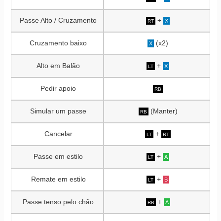
Passe Alto / Cruzamento
+
X
RT
Cruzamento baixo
(x2)
X
Alto em Balão
+
X
LT
Pedir apoio
RB
Simular um passe
(Manter)
RB
Cancelar
+
LT
RT
Passe em estilo
+
A
LT
Remate em estilo
+
B
LT
Passe tenso pelo chão
+
A
RB