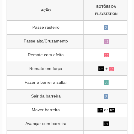
BOTÕES DA
AÇÃO
PLAYSTATION
Passe rasteiro
X
Passe alto/Cruzamento
▢
Remate com efeito
◯
Remate em força
+
R2
◯
Fazer a barreira saltar
△
Sair da barreira
X
Mover barreira
or
L2
R2
Avançar com barreira
R1