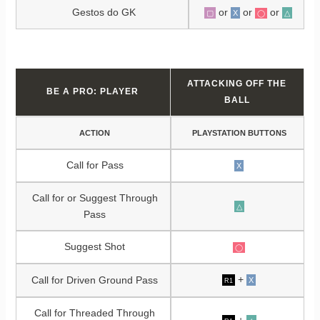
Gestos do GK
or
or
or
▢
X
△
◯
ATTACKING OFF THE
BE A PRO: PLAYER
BALL
ACTION
PLAYSTATION BUTTONS
Call for Pass
X
Call for or Suggest Through
△
Pass
Suggest Shot
◯
+
Call for Driven Ground Pass
X
R1
Call for Threaded Through