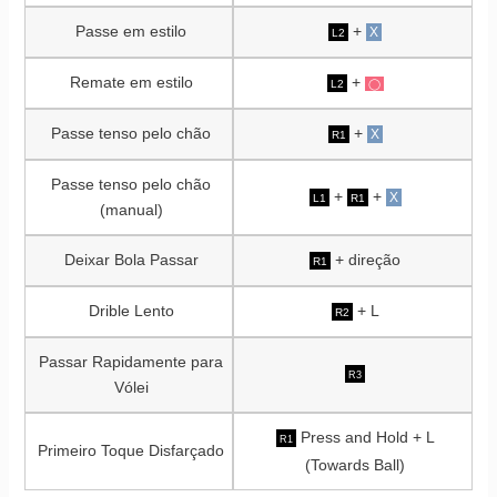
Passe em estilo
+
X
L2
Remate em estilo
+
L2
◯
Passe tenso pelo chão
+
X
R1
Passe tenso pelo chão
+
+
X
L1
R1
(manual)
Deixar Bola Passar
+ direção
R1
Drible Lento
+ L
R2
Passar Rapidamente para
R3
Vólei
Press and Hold + L
R1
Primeiro Toque Disfarçado
(Towards Ball)