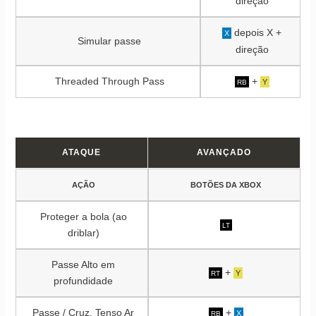
direção
depois X +
X
Simular passe
direção
Threaded Through Pass
+
Y
RB
ATAQUE
AVANÇADO
AÇÃO
BOTÕES DA XBOX
Proteger a bola (ao
LT
driblar)
Passe Alto em
+
Y
RT
profundidade
Passe / Cruz. Tenso Ar
+
X
RB