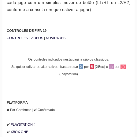
cada jogo com um simples mover de botão (LT/RT ou L2/R2,
conforme a consola em que estiver a jogar).
CONTROLES DE FIFA 19
CONTROLES
|
VIDEOS
|
NOVIDADES
Os controles indicados nesta página são os clássicos.
Se quiser utilizar os alternativos, basta trocar
X
por
B
(XBox) e
▢
por
◯
(Playstation)
PLATFORMA
❌ Por Confirmar | ✔️ Confirmado
✔️
PLAYSTATION 4
✔️
XBOX ONE