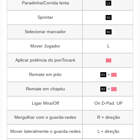
Paradinha/Corrida lenta
L2
Sprintar
R2
Selecionar marcador
R2
Mover Jogador
L
Aplicar potência do ponTocaré
◯
Remate em jeito
+
R1
◯
Remate em chapéu
+
R2
◯
Ligar Mira/Off
On D-Pad: UP
Mergulhar com o guarda-redes
R + direção
Mover lateralmente o guarda-redes
L + direção