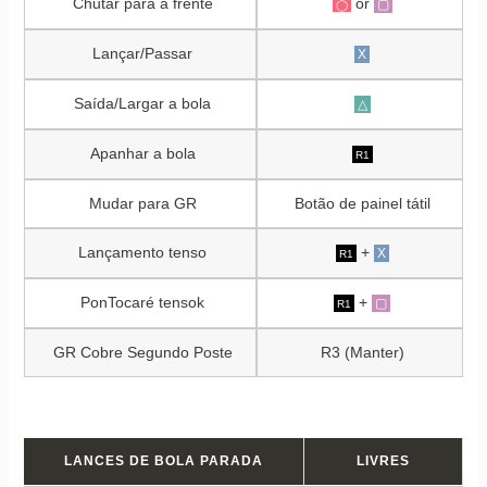
Chutar para a frente
or
▢
◯
Lançar/Passar
X
Saída/Largar a bola
△
Apanhar a bola
R1
Mudar para GR
Botão de painel tátil
Lançamento tenso
+
X
R1
PonTocaré tensok
+
▢
R1
GR Cobre Segundo Poste
R3 (Manter)
LANCES DE BOLA PARADA
LIVRES