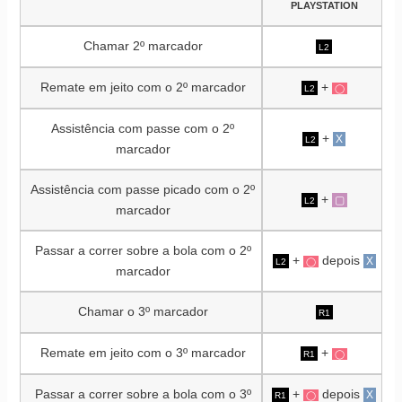
PLAYSTATION
Chamar 2º marcador
L2
Remate em jeito com o 2º marcador
+
L2
◯
Assistência com passe com o 2º
+
X
L2
marcador
Assistência com passe picado com o 2º
+
▢
L2
marcador
Passar a correr sobre a bola com o 2º
+
depois
X
L2
◯
marcador
Chamar o 3º marcador
R1
Remate em jeito com o 3º marcador
+
R1
◯
Passar a correr sobre a bola com o 3º
+
depois
X
R1
◯