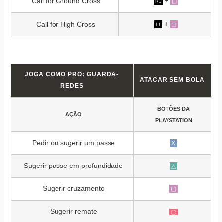
+
Call for Ground Cross
▢
R1
+
Call for High Cross
▢
L1
JOGA COMO PRO: GUARDA-
ATACAR SEM BOLA
REDES
BOTÕES DA
AÇÃO
PLAYSTATION
Pedir ou sugerir um passe
X
Sugerir passe em profundidade
△
Sugerir cruzamento
▢
Sugerir remate
◯