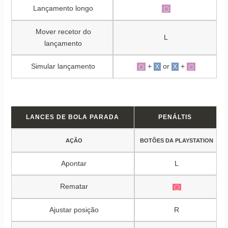
Lançamento longo
▢
Mover recetor do
L
lançamento
Simular lançamento
+
or
+
▢
X
X
▢
LANCES DE BOLA PARADA
PENÁLTIS
AÇÃO
BOTÕES DA PLAYSTATION
Apontar
L
Rematar
◯
Ajustar posição
R