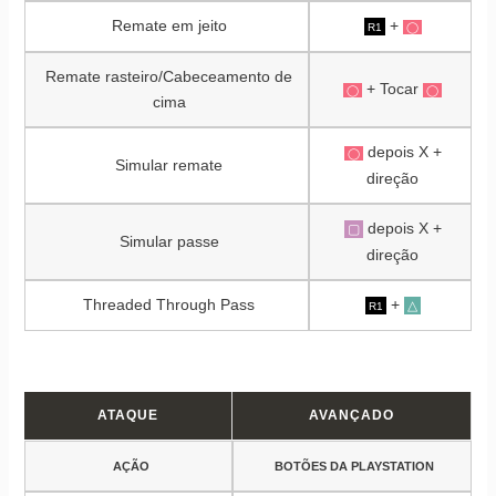
Remate em jeito
+
R1
◯
Remate rasteiro/Cabeceamento de
+ Tocar
◯
◯
cima
depois X +
◯
Simular remate
direção
depois X +
▢
Simular passe
direção
Threaded Through Pass
+
△
R1
ATAQUE
AVANÇADO
AÇÃO
BOTÕES DA PLAYSTATION