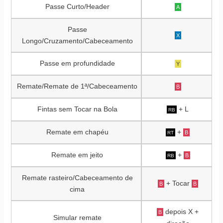
Passe Curto/Header
A
Passe
X
Longo/Cruzamento/Cabeceamento
Passe em profundidade
Y
Remate/Remate de 1ª/Cabeceamento
B
Fintas sem Tocar na Bola
+ L
RB
Remate em chapéu
+
B
RT
Remate em jeito
+
B
RB
Remate rasteiro/Cabeceamento de
+ Tocar
B
B
cima
depois X +
B
Simular remate