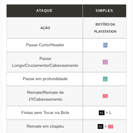
ATAQUE
SIMPLES
BOTÕES DA
AÇÃO
PLAYSTATION
Passe Curto/Header
X
Passe
▢
Longo/Cruzamento/Cabeceamento
Passe em profundidade
△
Remate/Remate de
◯
1ª/Cabeceamento
Fintas sem Tocar na Bola
+ L
R1
Remate em chapéu
+
R2
◯