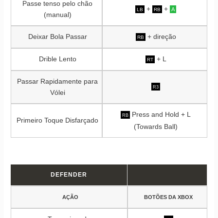
Passe tenso pelo chão
+
+
A
LB
RB
(manual)
Deixar Bola Passar
+ direção
RB
Drible Lento
+ L
RT
Passar Rapidamente para
R3
Vólei
Press and Hold + L
RB
Primeiro Toque Disfarçado
(Towards Ball)
DEFENDER
AÇÃO
BOTÕES DA XBOX