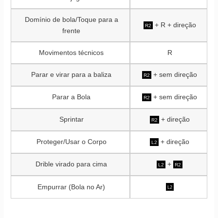
Domínio de bola/Toque para a
+ R + direção
R2
frente
Movimentos técnicos
R
Parar e virar para a baliza
+ sem direção
R2
Parar a Bola
+ sem direção
R2
Sprintar
+ direção
R2
Proteger/Usar o Corpo
+ direção
L2
Drible virado para cima
+
L2
R2
Empurrar (Bola no Ar)
L2