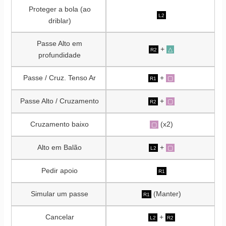
Proteger a bola (ao
L2
driblar)
Passe Alto em
+
△
R2
profundidade
Passe / Cruz. Tenso Ar
+
▢
R1
Passe Alto / Cruzamento
+
▢
R2
Cruzamento baixo
(x2)
▢
Alto em Balão
+
▢
L2
Pedir apoio
R1
Simular um passe
(Manter)
R1
Cancelar
+
L2
R2