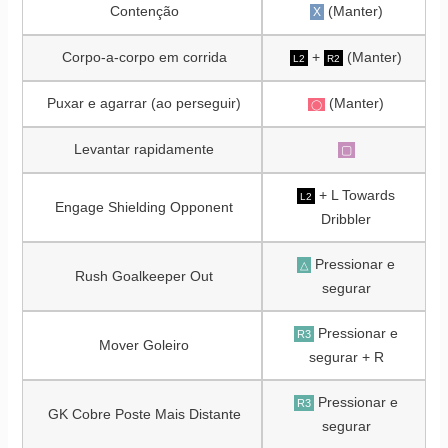
Contenção
(Manter)
X
Corpo-a-corpo em corrida
+
(Manter)
L2
R2
Puxar e agarrar (ao perseguir)
(Manter)
◯
Levantar rapidamente
▢
+ L Towards
L2
Engage Shielding Opponent
Dribbler
Pressionar e
△
Rush Goalkeeper Out
segurar
Pressionar e
R3
Mover Goleiro
segurar + R
Pressionar e
R3
GK Cobre Poste Mais Distante
segurar