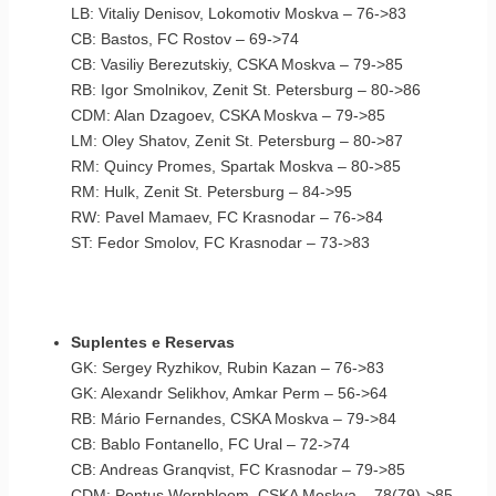
LB: Vitaliy Denisov, Lokomotiv Moskva – 76->83
CB: Bastos, FC Rostov – 69->74
CB: Vasiliy Berezutskiy, CSKA Moskva – 79->85
RB: Igor Smolnikov, Zenit St. Petersburg – 80->86
CDM: Alan Dzagoev, CSKA Moskva – 79->85
LM: Oley Shatov, Zenit St. Petersburg – 80->87
RM: Quincy Promes, Spartak Moskva – 80->85
RM: Hulk, Zenit St. Petersburg – 84->95
RW: Pavel Mamaev, FC Krasnodar – 76->84
ST: Fedor Smolov, FC Krasnodar – 73->83
Suplentes e Reservas
GK: Sergey Ryzhikov, Rubin Kazan – 76->83
GK: Alexandr Selikhov, Amkar Perm – 56->64
RB: Mário Fernandes, CSKA Moskva – 79->84
CB: Bablo Fontanello, FC Ural – 72->74
CB: Andreas Granqvist, FC Krasnodar – 79->85
CDM: Pontus Wernbloom, CSKA Moskva – 78(79)->85