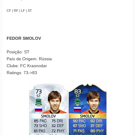
CF | RF | LF | ST
FEDOR SMOLOV
Posição: ST
País de Origem: Rússia
Clube: FC Krasnodar
Ratings: 73->83