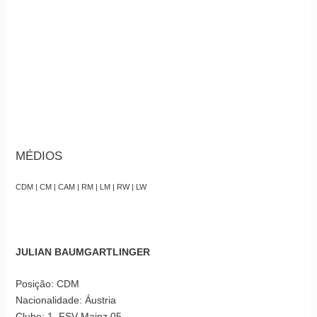
MÉDIOS
CDM | CM | CAM | RM | LM | RW | LW
JULIAN BAUMGARTLINGER
Posição: CDM
Nacionalidade: Áustria
Clube: 1. FSV Mainz 05