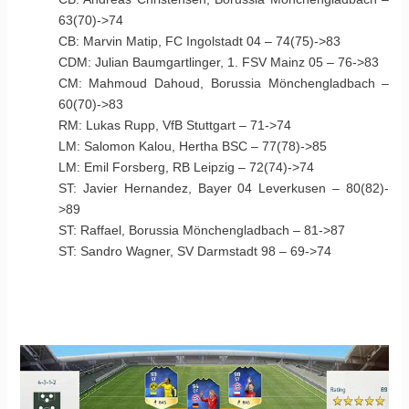
63(70)->74
CB: Marvin Matip, FC Ingolstadt 04 – 74(75)->83
CDM: Julian Baumgartlinger, 1. FSV Mainz 05 – 76->83
CM: Mahmoud Dahoud, Borussia Mönchengladbach –
60(70)->83
RM: Lukas Rupp, VfB Stuttgart – 71->74
LM: Salomon Kalou, Hertha BSC – 77(78)->85
LM: Emil Forsberg, RB Leipzig – 72(74)->74
ST: Javier Hernandez, Bayer 04 Leverkusen – 80(82)-
>89
ST: Raffael, Borussia Mönchengladbach – 81->87
ST: Sandro Wagner, SV Darmstadt 98 – 69->74