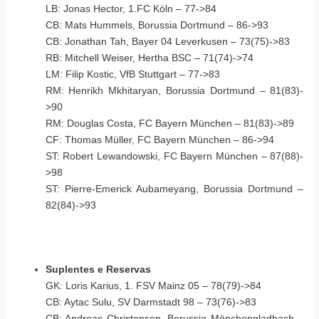
LB: Jonas Hector, 1.FC Köln – 77->84
CB: Mats Hummels, Borussia Dortmund – 86->93
CB: Jonathan Tah, Bayer 04 Leverkusen – 73(75)->83
RB: Mitchell Weiser, Hertha BSC – 71(74)->74
LM: Filip Kostic, VfB Stuttgart – 77->83
RM: Henrikh Mkhitaryan, Borussia Dortmund – 81(83)-
>90
RM: Douglas Costa, FC Bayern München – 81(83)->89
CF: Thomas Müller, FC Bayern München – 86->94
ST: Robert Lewandowski, FC Bayern München – 87(88)-
>98
ST: Pierre-Emerick Aubameyang, Borussia Dortmund –
82(84)->93
Suplentes e Reservas
GK: Loris Karius, 1. FSV Mainz 05 – 78(79)->84
CB: Aytac Sulu, SV Darmstadt 98 – 73(76)->83
CB: Andreas Christensen, Borussia Mönchengladbach –