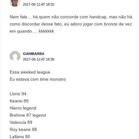
2017-06-12 AT 18:32
Nem fale… há quem não concorde com handcap, mas não há
como discordar desse fato, eu adoro jogar com bronze de vez
em quando…. kkkkkkk
GIAMBARBA
2017-06-12 AT 18:36
Essa weeked league
Eu estava com time monstro
Lloris 94
Keane 89
Hierro legend
Brehme 87 legend
Valencia 89
Roy keane 88
Lallana 90