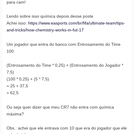
para cam!
Lendo sobre isso química depois desse poste
Achei isso:
https://www.easports.com/br/fifa/ultimate-team/tips-
and-tricks/how-chemistry-works-in-fut-17
Um jogador que entra do banco com Entrosamento do Time
100
(Entrosamento do Time * 0,25) + (Entrosamento do Jogador *
7,5)
(100 * 0,25) + (5 * 7,5)
= 25 + 37,5
= 62,5
Ou seja quer dizer que meu CR7 não entra com química
máxima?
Obs.: achei que ele entrava com 10 que era do jogador que ele