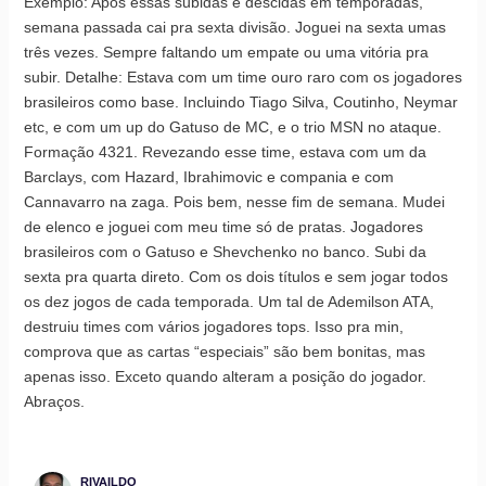
Exemplo: Após essas subidas e descidas em temporadas,
semana passada cai pra sexta divisão. Joguei na sexta umas
três vezes. Sempre faltando um empate ou uma vitória pra
subir. Detalhe: Estava com um time ouro raro com os jogadores
brasileiros como base. Incluindo Tiago Silva, Coutinho, Neymar
etc, e com um up do Gatuso de MC, e o trio MSN no ataque.
Formação 4321. Revezando esse time, estava com um da
Barclays, com Hazard, Ibrahimovic e compania e com
Cannavarro na zaga. Pois bem, nesse fim de semana. Mudei
de elenco e joguei com meu time só de pratas. Jogadores
brasileiros com o Gatuso e Shevchenko no banco. Subi da
sexta pra quarta direto. Com os dois títulos e sem jogar todos
os dez jogos de cada temporada. Um tal de Ademilson ATA,
destruiu times com vários jogadores tops. Isso pra min,
comprova que as cartas “especiais” são bem bonitas, mas
apenas isso. Exceto quando alteram a posição do jogador.
Abraços.
RIVAILDO