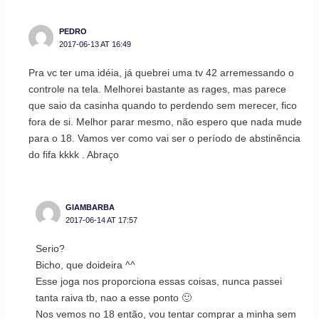
PEDRO
2017-06-13 AT 16:49
Pra vc ter uma idéia, já quebrei uma tv 42 arremessando o
controle na tela. Melhorei bastante as rages, mas parece
que saio da casinha quando to perdendo sem merecer, fico
fora de si. Melhor parar mesmo, não espero que nada mude
para o 18. Vamos ver como vai ser o período de abstinência
do fifa kkkk . Abraço
GIAMBARBA
2017-06-14 AT 17:57
Serio?
Bicho, que doideira ^^
Esse joga nos proporciona essas coisas, nunca passei
tanta raiva tb, nao a esse ponto 🙂
Nos vemos no 18 então, vou tentar comprar a minha sem