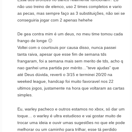
não uso treino de elenco, uso 2 times completos e vario
as pecas, mas sempre faço as 3 substituições, não sei se
conseguiria jogar com 2 apenas hehehe
De gea contra mim é um deus, no meu time tomou cada
frango de longe 🙁
Voltei com o courtouis por causa disso, nunca passei
tanta raiva, apesar que esse fim de semana tds
frangaram, foi a semana mais sem merito de tds, acho q
nao ganhei uma partida por mérito…”teve ajudas” que
até Deus dúvida, reverti o 3/15 e terminei 20/20 na
weeked league, handcap foi muito favoravel nos 22
ultimos jogos, justamente na hora que voltaram as cartas
simples.
Eu, warley pacheco e outros estamos no xbox, só dar um
toque… o warley é ultra estudioso e vai gostar muito de
trocar uma ideia e ouvir umas sugestões no que ele pode
melhorar ou um caminho para trilhar, esse tá perdido