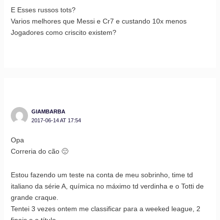
E Esses russos tots?
Varios melhores que Messi e Cr7 e custando 10x menos
Jogadores como criscito existem?
GIAMBARBA
2017-06-14 AT 17:54
Opa
Correria do cão 🙁
Estou fazendo um teste na conta de meu sobrinho, time td
italiano da série A, química no máximo td verdinha e o Totti de
grande craque.
Tentei 3 vezes ontem me classificar para a weeked league, 2
finais e o título.