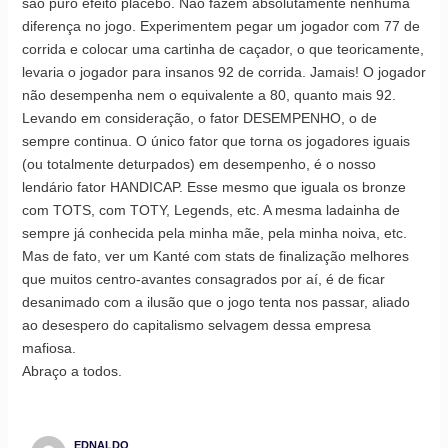
são puro efeito placebo. Não fazem absolutamente nenhuma
diferença no jogo. Experimentem pegar um jogador com 77 de
corrida e colocar uma cartinha de caçador, o que teoricamente,
levaria o jogador para insanos 92 de corrida. Jamais! O jogador
não desempenha nem o equivalente a 80, quanto mais 92.
Levando em consideração, o fator DESEMPENHO, o de
sempre continua. O único fator que torna os jogadores iguais
(ou totalmente deturpados) em desempenho, é o nosso
lendário fator HANDICAP. Esse mesmo que iguala os bronze
com TOTS, com TOTY, Legends, etc. A mesma ladainha de
sempre já conhecida pela minha mãe, pela minha noiva, etc.
Mas de fato, ver um Kanté com stats de finalização melhores
que muitos centro-avantes consagrados por aí, é de ficar
desanimado com a ilusão que o jogo tenta nos passar, aliado
ao desespero do capitalismo selvagem dessa empresa
mafiosa.
Abraço a todos.
EDNALDO