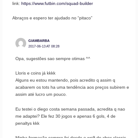
link:
https://www.futbin.com/squad-builder
Abraços e espero ter ajudado no “pitaco”
GIAMBARBA
2017-06-13 AT 08:28
Opa, sugestões sao sempre otimas ^^
Lloris e coins já kkkk
Alguns eu estou mantendo, pois acredito q assim q
acabarem os tots ha uma tendência aos preços subirem e
assim até lucro um pouco.
Eu testei o diego costa semana passada, acredita q nao
me adaptei? Ele fez 30 jogos e apenas 6 gols, 4 de
penaltys kkk
Minha formação sempre foi desde o we9 de xbox classic,