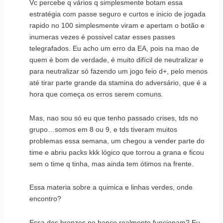
Vc percebe q vários q simplesmente botam essa
estratégia com passe seguro e curtos e inicio de jogada
rapido no 100 simplesmente viram e apertam o botão e
inumeras vezes é possivel catar esses passes
telegrafados. Eu acho um erro da EA, pois na mao de
quem é bom de verdade, é muito difícil de neutralizar e
para neutralizar só fazendo um jogo feio d+, pelo menos
até tirar parte grande da stamina do adversário, que é a
hora que começa os erros serem comuns.
Mas, nao sou só eu que tenho passado crises, tds no
grupo…somos em 8 ou 9, e tds tiveram muitos
problemas essa semana, um chegou a vender parte do
time e abriu packs kkk lógico que torrou a grana e ficou
sem o time q tinha, mas ainda tem ótimos na frente.
Essa materia sobre a quimica e linhas verdes, onde
encontro?
Essa dos bronzes no banco realmente funcionam? Eu