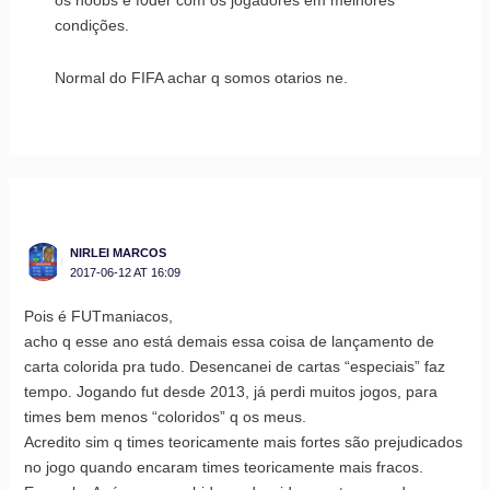
os noobs e f0der com os jogadores em melhores
condições.
Normal do FIFA achar q somos otarios ne.
NIRLEI MARCOS
2017-06-12 AT 16:09
Pois é FUTmaniacos,
acho q esse ano está demais essa coisa de lançamento de
carta colorida pra tudo. Desencanei de cartas “especiais” faz
tempo. Jogando fut desde 2013, já perdi muitos jogos, para
times bem menos “coloridos” q os meus.
Acredito sim q times teoricamente mais fortes são prejudicados
no jogo quando encaram times teoricamente mais fracos.