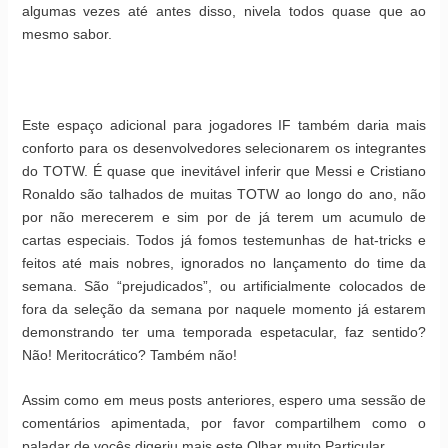
algumas vezes até antes disso, nivela todos quase que ao
mesmo sabor.
Este espaço adicional para jogadores IF também daria mais
conforto para os desenvolvedores selecionarem os integrantes
do TOTW. É quase que inevitável inferir que Messi e Cristiano
Ronaldo são talhados de muitas TOTW ao longo do ano, não
por não merecerem e sim por de já terem um acumulo de
cartas especiais. Todos já fomos testemunhas de hat-tricks e
feitos até mais nobres, ignorados no lançamento do time da
semana. São “prejudicados”, ou artificialmente colocados de
fora da seleção da semana por naquele momento já estarem
demonstrando ter uma temporada espetacular, faz sentido?
Não! Meritocrático? Também não!
Assim como em meus posts anteriores, espero uma sessão de
comentários apimentada, por favor compartilhem como o
paladar de vocês digeriu mais este Olhar muito Particular.