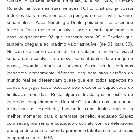
Suarez, o valente avante uruguaio, e a do Gajo, Cristiano
Ronaldo, ambos nas suas versões TOTS. Cristiano já possui
todos os stats relevantes para a posição no seu nível máximo,
seriam eles o Pace, Shooting e Drible, pois bem, neste cenário
talvez a única melhoria possível fosse a carta que amplifica
pass, originalmente 93 que passaria para 99 e Physical que
também chegaria ao máximo valor atribuível (de 91 para 99).
No caso do centro avante do time catalão a melhoria viável
seria a carta catalyst para elevar seus atributos de arranque e
passe, levando ambos ao máximo. Assim sendo, teríamos
jogadores praticamente idênticos, enquanto suas versões do
mundo real se diferenciam quase que em todos aspectos no
campo de jogo, salvo exceção pela excelente capacidade de
finalização dos dois. Resta alguma duvida que os estilos de
jogo são completamente diferentes? Ronaldo com seu super
atleticismo e velocidade, buscando com dribles rápidos o
melhor momento para o arremate perfeito, enquanto Suarez
com seus giros sempre buscando o contato com os defensores
protegendo a bola e fazendo paredes e tabelas com os demais
integrantes do trio MSN.