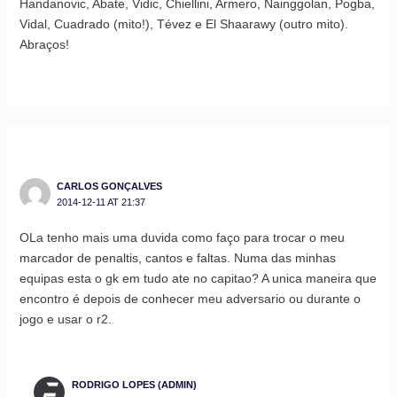
Handanovic, Abate, Vidic, Chiellini, Armero, Nainggolan, Pogba,
Vidal, Cuadrado (mito!), Tévez e El Shaarawy (outro mito).
Abraços!
CARLOS GONÇALVES
2014-12-11 AT 21:37
OLa tenho mais uma duvida como faço para trocar o meu
marcador de penaltis, cantos e faltas. Numa das minhas
equipas esta o gk em tudo ate no capitao? A unica maneira que
encontro é depois de conhecer meu adversario ou durante o
jogo e usar o r2.
RODRIGO LOPES (ADMIN)