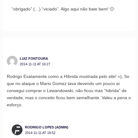
“obrigado” (…) “viciado”. Algo aqui não bate bem! 🙂
LUIZ FONTOURA
2014-11-11 AT 16:27
Rodrigo Exatamente como a Híbrida mostrada pelo site! =), So
que no ataque o Mario Gomez tava devendo um pouco ai
consegui comprar o Lewandowski, não ficou mas “hibrida” de
verdade, mas o conceito ficou bem semelhante. Valeu a pena o
esforço.
RODRIGO LOPES (ADMIN)
2014-11-11 AT 18:52