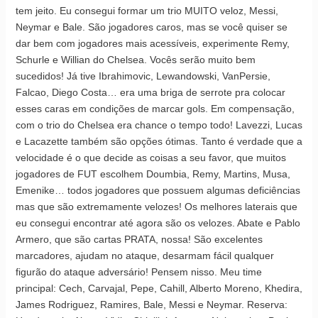
tem jeito. Eu consegui formar um trio MUITO veloz, Messi,
Neymar e Bale. São jogadores caros, mas se você quiser se
dar bem com jogadores mais acessíveis, experimente Remy,
Schurle e Willian do Chelsea. Vocês serão muito bem
sucedidos! Já tive Ibrahimovic, Lewandowski, VanPersie,
Falcao, Diego Costa… era uma briga de serrote pra colocar
esses caras em condições de marcar gols. Em compensação,
com o trio do Chelsea era chance o tempo todo! Lavezzi, Lucas
e Lacazette também são opções ótimas. Tanto é verdade que a
velocidade é o que decide as coisas a seu favor, que muitos
jogadores de FUT escolhem Doumbia, Remy, Martins, Musa,
Emenike… todos jogadores que possuem algumas deficiências
mas que são extremamente velozes! Os melhores laterais que
eu consegui encontrar até agora são os velozes. Abate e Pablo
Armero, que são cartas PRATA, nossa! São excelentes
marcadores, ajudam no ataque, desarmam fácil qualquer
figurão do ataque adversário! Pensem nisso. Meu time
principal: Cech, Carvajal, Pepe, Cahill, Alberto Moreno, Khedira,
James Rodriguez, Ramires, Bale, Messi e Neymar. Reserva: