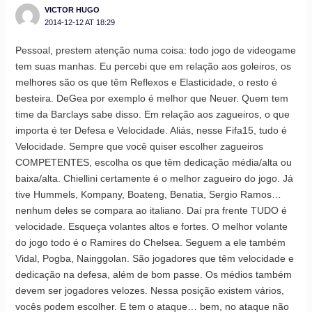
VICTOR HUGO
2014-12-12 AT 18:29
Pessoal, prestem atenção numa coisa: todo jogo de videogame
tem suas manhas. Eu percebi que em relação aos goleiros, os
melhores são os que têm Reflexos e Elasticidade, o resto é
besteira. DeGea por exemplo é melhor que Neuer. Quem tem
time da Barclays sabe disso. Em relação aos zagueiros, o que
importa é ter Defesa e Velocidade. Aliás, nesse Fifa15, tudo é
Velocidade. Sempre que você quiser escolher zagueiros
COMPETENTES, escolha os que têm dedicação média/alta ou
baixa/alta. Chiellini certamente é o melhor zagueiro do jogo. Já
tive Hummels, Kompany, Boateng, Benatia, Sergio Ramos…
nenhum deles se compara ao italiano. Daí pra frente TUDO é
velocidade. Esqueça volantes altos e fortes. O melhor volante
do jogo todo é o Ramires do Chelsea. Seguem a ele também
Vidal, Pogba, Nainggolan. São jogadores que têm velocidade e
dedicação na defesa, além de bom passe. Os médios também
devem ser jogadores velozes. Nessa posição existem vários,
vocês podem escolher. E tem o ataque… bem, no ataque não