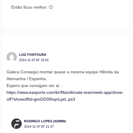
Então ficou melhor. 🙂
LUIZ FONTOURA
2014-11-07 AT 15:01
Galera Consegui montar quase a mesma equipe Hibrida da
Alemanha / Espanha.
Espero que consigam ver ai…
https://www.easports.com/br/fifa/ultimate-team/web-app/show-
off?showoffId=gmGD30hqnLyeL:ps3
RODRIGO LOPES (ADMIN)
2014-11-07 AT 21:37