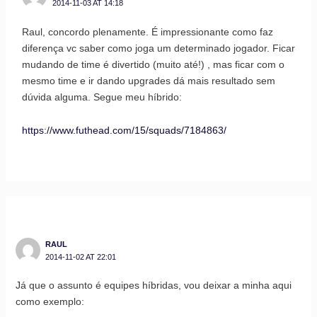
2014-11-03 AT 14:18
Raul, concordo plenamente. É impressionante como faz
diferença vc saber como joga um determinado jogador. Ficar
mudando de time é divertido (muito até!) , mas ficar com o
mesmo time e ir dando upgrades dá mais resultado sem
dúvida alguma. Segue meu híbrido:
https://www.futhead.com/15/squads/7184863/
RAUL
2014-11-02 AT 22:01
Já que o assunto é equipes híbridas, vou deixar a minha aqui
como exemplo: