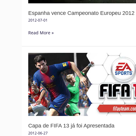
Espanha vence Campeonato Europeu 2012
2012-07-01
Read More »
Capa
de
FIFA
13
já
foi
Apresentada
Capa de FIFA 13 já foi Apresentada
2012-06-27