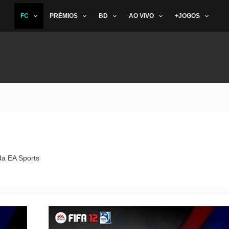
FC
PRÉMIOS
BD
AO VIVO
+JOGOS
da EA Sports
FIFA
Ultimate