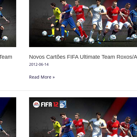
FIFA
Ultimate
Team
Roxos/Azuis
 Team
Novos Cartões FIFA Ultimate Team Roxos/A
2012-06-14
Read More »
FIFA
Ultimate
Team
Coins:
Descartar
Cartas