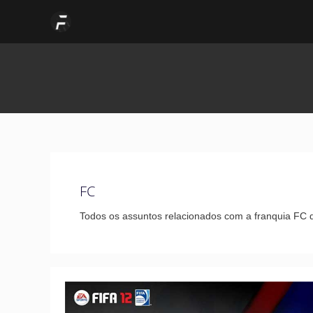
Skip
Post
to
pagination
content
FC
Todos os assuntos relacionados com a franquia FC 
FIFA
Ultimate