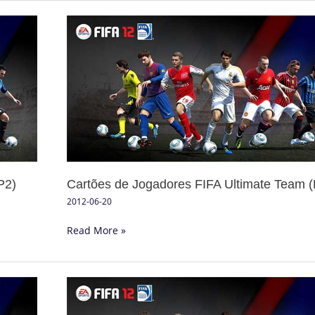
Cartões
de
Jogadores
FIFA
Ultimate
Team
(P1)
P2)
Cartões de Jogadores FIFA Ultimate Team (
2012-06-20
Read More »
Novos
Cartões