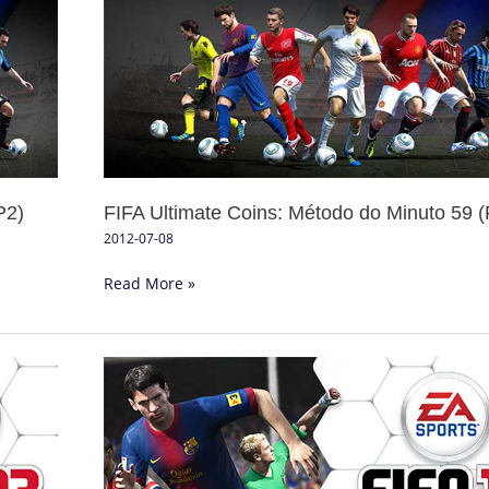
Coins:
Método
do
Minuto
59
(P1)
P2)
FIFA Ultimate Coins: Método do Minuto 59 (
2012-07-08
Read More »
FIFA
13:
Compre-
o
aqui