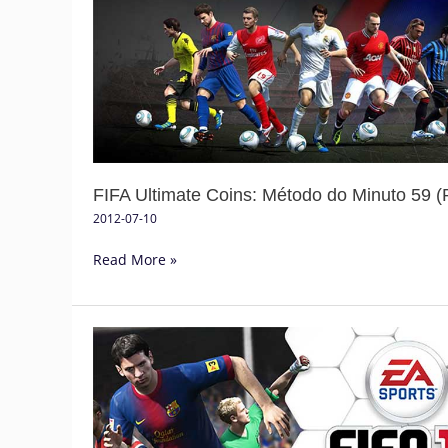
Coins:
Método
do
Minuto
59
(P2)
FIFA Ultimate Coins: Método do Minuto 59 (
2012-07-10
Read More »
FIFA
13:
Caraterísticas,
Screenshots
e