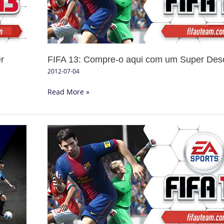
com
um
Super
Desconto
er
FIFA 13: Compre-o aqui com um Super Des
2012-07-04
Read More »
FIFA
Ultimate
Team
Coins:
Quanto
Custam?