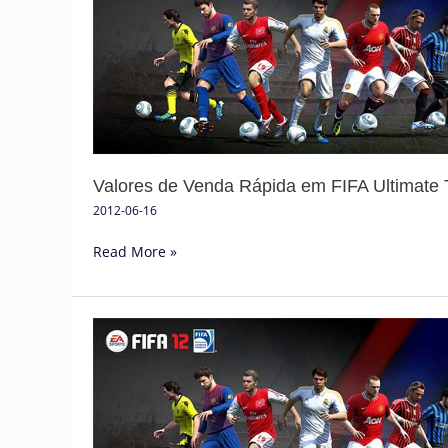
Venda
Rápida
em
FIFA
Ultimate
Team
Valores de Venda Rápida em FIFA Ultimate
2012-06-16
Read More »
FIFA
Ultimate
Team
Coins:
Descartar
Cartas