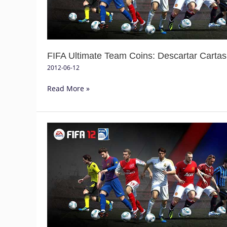
(P2)
FIFA Ultimate Team Coins: Descartar Cartas
2012-06-12
Read More »
FIFA
Ultimate
Team
Coins
–
Como
ganhar
?