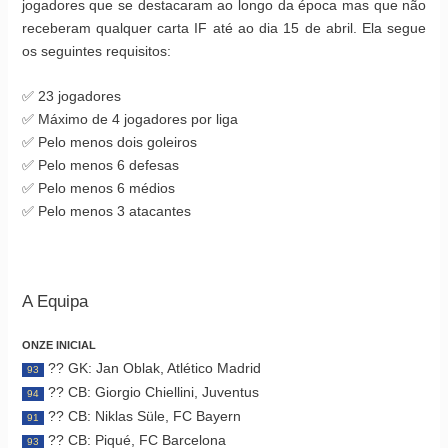
jogadores que se destacaram ao longo da época mas que não
receberam qualquer carta IF até ao dia 15 de abril. Ela segue
os seguintes requisitos:
✅ 23 jogadores
✅ Máximo de 4 jogadores por liga
✅ Pelo menos dois goleiros
✅ Pelo menos 6 defesas
✅ Pelo menos 6 médios
✅ Pelo menos 3 atacantes
A Equipa
ONZE INICIAL
?? GK: Jan Oblak, Atlético Madrid
93
?? CB: Giorgio Chiellini, Juventus
94
?? CB: Niklas Süle, FC Bayern
91
?? CB: Piqué, FC Barcelona
93