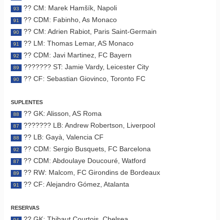
?? CM: Marek Hamšík, Napoli
93
?? CDM: Fabinho, As Monaco
91
?? CM: Adrien Rabiot, Paris Saint-Germain
90
?? LM: Thomas Lemar, AS Monaco
91
?? CDM: Javi Martinez, FC Bayern
92
??????? ST: Jamie Vardy, Leicester City
89
?? CF: Sebastian Giovinco, Toronto FC
90
SUPLENTES
?? GK: Alisson, AS Roma
88
??????? LB: Andrew Robertson, Liverpool
87
?? LB: Gayà, Valencia CF
88
?? CDM: Sergio Busquets, FC Barcelona
92
?? CDM: Abdoulaye Doucouré, Watford
87
?? RW: Malcom, FC Girondins de Bordeaux
89
?? CF: Alejandro Gómez, Atalanta
91
RESERVAS
?? GK: Thibaut Courtois, Chelsea
94