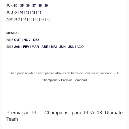
JUNHO |
35
|
36
|
37
|
38
|
39
JULHO |
40
|
41
|
42
|
43
AGOSTO | 44 | 45 | 46 | 47 | 48
MENSAL
2017
OUT
|
NOV
|
DEZ
2018
JAN
|
FEV
|
MAR
|
ABR
|
MAI
|
JUN
|
JUL
| AGO
Você pode aceder a esta página através da barra de navegação superior: FUT
Champions > Prémios Semanais
Premiação FUT Champions para FIFA 18 Ultimate
Team