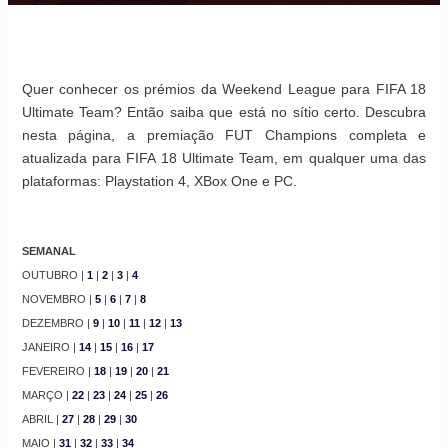
Quer conhecer os prémios da Weekend League para FIFA 18
Ultimate Team? Então saiba que está no sítio certo. Descubra
nesta página, a premiação FUT Champions completa e
atualizada para FIFA 18 Ultimate Team, em qualquer uma das
plataformas: Playstation 4, XBox One e PC.
SEMANAL
OUTUBRO |
1
|
2
|
3
|
4
NOVEMBRO |
5
|
6
|
7
|
8
DEZEMBRO |
9
|
10
|
11
|
12
|
13
JANEIRO |
14
|
15
|
16
|
17
FEVEREIRO |
18
|
19
|
20
|
21
MARÇO |
22
|
23
|
24
|
25
|
26
ABRIL |
27
|
28
|
29
|
30
MAIO |
31
|
32
|
33
|
34