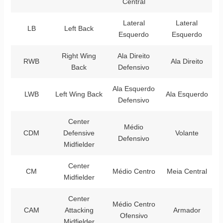
Central
Lateral
Lateral
LB
Left Back
Esquerdo
Esquerdo
Right Wing
Ala Direito
RWB
Ala Direito
Back
Defensivo
Ala Esquerdo
LWB
Left Wing Back
Ala Esquerdo
Defensivo
Center
Médio
CDM
Defensive
Volante
Defensivo
Midfielder
Center
CM
Médio Centro
Meia Central
Midfielder
Center
Médio Centro
CAM
Attacking
Armador
Ofensivo
Midfielder