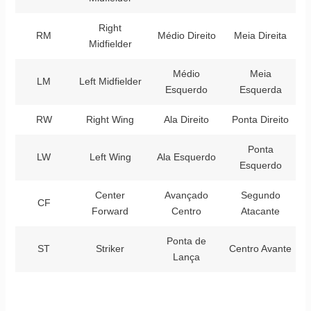
Right
RM
Médio Direito
Meia Direita
Midfielder
Médio
Meia
LM
Left Midfielder
Esquerdo
Esquerda
RW
Right Wing
Ala Direito
Ponta Direito
Ponta
LW
Left Wing
Ala Esquerdo
Esquerdo
Center
Avançado
Segundo
CF
Forward
Centro
Atacante
Ponta de
ST
Striker
Centro Avante
Lança