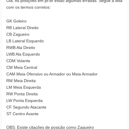
Olá. As posições em pt-br estão algumas erradas. Segue a lista
com os termos corretos:
GK Goleiro
RB Lateral Direito
CB Zagueiro
LB Lateral Esquerdo
RWB Ala Direito
LWB Ala Esquerdo
CDM Volante
CM Meia Central
CAM Meia Ofensivo ou Armador ou Meia Armador
RM Meia Direita
LM Meia Esquerda
RW Ponta Direita
LW Ponta Esquerda
CF Segundo Atacante
ST Centro Avante
OBS: Existe citações de posição como Zagueiro