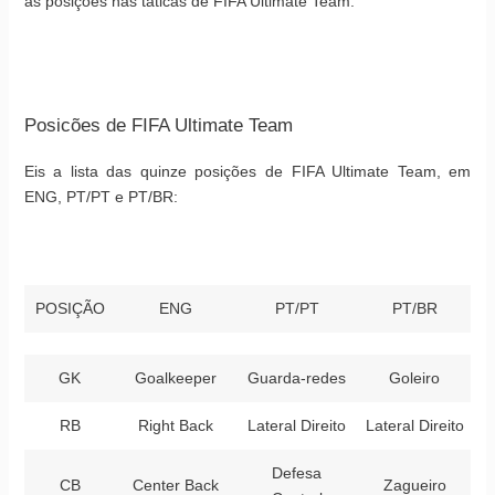
as posições nas táticas de FIFA Ultimate Team.
Posicões de FIFA Ultimate Team
Eis a lista das quinze posições de FIFA Ultimate Team, em
ENG, PT/PT e PT/BR:
POSIÇÃO
ENG
PT/PT
PT/BR
GK
Goalkeeper
Guarda-redes
Goleiro
RB
Right Back
Lateral Direito
Lateral Direito
Defesa
CB
Center Back
Zagueiro