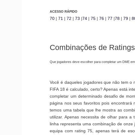
ACESSO RÁPIDO
70
|
71
|
72
|
73
|
74
|
75
|
76
|
77
|
78
|
79
|
8
Combinações de Ratings
Que jogadores deve escolher para completar um DME em
Você é daqueles jogadores que não tem o 
FIFA 18 é calculado, certo? Apenas está int
completar um determinado desafio de mont
página nos seus favoritos pois encontrará 
temos uma tabela que lhe mostra as combi
utilizar. Apenas necessita de olhar para a
linha representa uma combinação de onze 
equipa com rating 75, apenas terá de esc