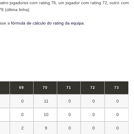
uatro jogadores com rating 76, um jogador com rating 72, outro com
8 (última linha).
base a
fórmula de cálculo do rating da equipa
.
8
69
70
71
72
73
0
0
11
0
0
0
0
0
10
0
0
0
0
2
9
0
0
0