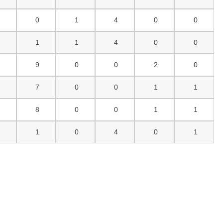
6
0
1
4
0
0
4
1
1
4
0
0
0
9
0
0
2
0
2
7
0
0
1
1
0
8
0
0
1
1
0
1
0
4
0
1