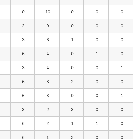
0
0
10
0
0
0
0
2
9
0
0
0
1
3
6
1
0
0
0
6
4
0
1
0
3
3
4
0
0
1
0
6
3
2
0
0
1
6
3
0
0
1
3
3
2
3
0
0
1
6
2
1
1
0
1
6
1
3
0
0