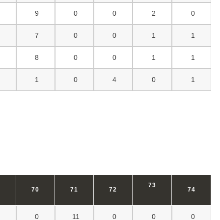
0
9
0
0
2
0
2
7
0
0
1
1
0
8
0
0
1
1
0
1
0
4
0
1
73
9
70
71
72
74
0
0
11
0
0
0