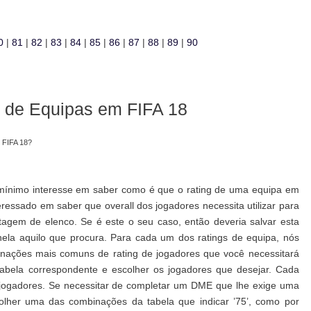
0
|
81
|
82
|
83
|
84
|
85
|
86
|
87
|
88
|
89
|
90
 de Equipas em FIFA 18
 FIFA 18?
mínimo interesse em saber como é que o rating de uma equipa em
eressado em saber que overall dos jogadores necessita utilizar para
agem de elenco. Se é este o seu caso, então deveria salvar esta
nela aquilo que procura. Para cada um dos ratings de equipa, nós
nações mais comuns de rating de jogadores que você necessitará
 tabela correspondente e escolher os jogadores que desejar. Cada
jogadores. Se necessitar de completar um DME que lhe exige uma
olher uma das combinações da tabela que indicar ’75’, como por