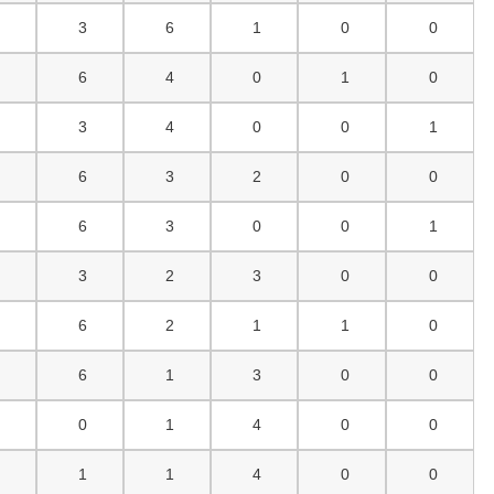
1
3
6
1
0
0
0
6
4
0
1
0
3
3
4
0
0
1
0
6
3
2
0
0
1
6
3
0
0
1
3
3
2
3
0
0
1
6
2
1
1
0
1
6
1
3
0
0
6
0
1
4
0
0
4
1
1
4
0
0