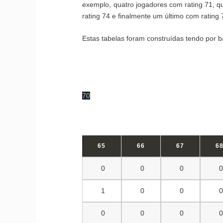
exemplo, quatro jogadores com rating 71, q
rating 74 e finalmente um último com rating 7
Estas tabelas foram construídas tendo por 
70
65
66
67
6
0
0
0
1
0
0
0
0
0