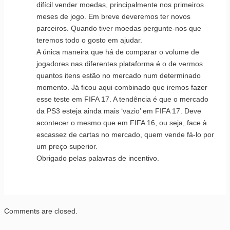
difícil vender moedas, principalmente nos primeiros
meses de jogo. Em breve deveremos ter novos
parceiros. Quando tiver moedas pergunte-nos que
teremos todo o gosto em ajudar.
A única maneira que há de comparar o volume de
jogadores nas diferentes plataforma é o de vermos
quantos itens estão no mercado num determinado
momento. Já ficou aqui combinado que iremos fazer
esse teste em FIFA 17. A tendência é que o mercado
da PS3 esteja ainda mais ‘vazio’ em FIFA 17. Deve
acontecer o mesmo que em FIFA 16, ou seja, face à
escassez de cartas no mercado, quem vende fá-lo por
um preço superior.
Obrigado pelas palavras de incentivo.
Comments are closed.