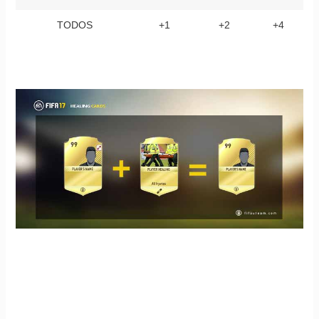
TODOS
+1
+2
+4