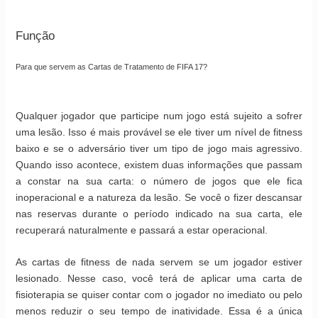
Função
Para que servem as Cartas de Tratamento de FIFA 17?
Qualquer jogador que participe num jogo está sujeito a sofrer
uma lesão. Isso é mais provável se ele tiver um nível de fitness
baixo e se o adversário tiver um tipo de jogo mais agressivo.
Quando isso acontece, existem duas informações que passam
a constar na sua carta: o número de jogos que ele fica
inoperacional e a natureza da lesão. Se você o fizer descansar
nas reservas durante o período indicado na sua carta, ele
recuperará naturalmente e passará a estar operacional.
As cartas de fitness de nada servem se um jogador estiver
lesionado. Nesse caso, você terá de aplicar uma carta de
fisioterapia se quiser contar com o jogador no imediato ou pelo
menos reduzir o seu tempo de inatividade. Essa é a única