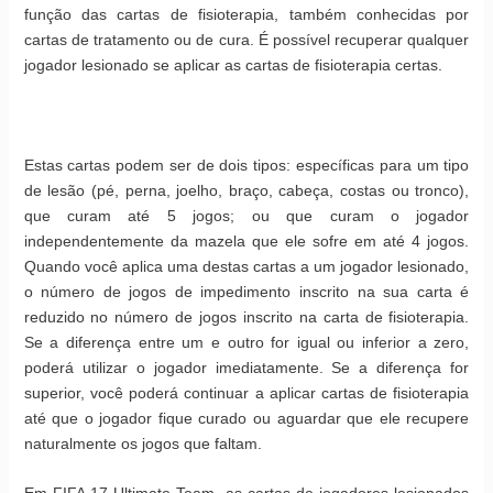
função das cartas de fisioterapia, também conhecidas por
cartas de tratamento ou de cura. É possível recuperar qualquer
jogador lesionado se aplicar as cartas de fisioterapia certas.
Estas cartas podem ser de dois tipos: específicas para um tipo
de lesão (pé, perna, joelho, braço, cabeça, costas ou tronco),
que curam até 5 jogos; ou que curam o jogador
independentemente da mazela que ele sofre em até 4 jogos.
Quando você aplica uma destas cartas a um jogador lesionado,
o número de jogos de impedimento inscrito na sua carta é
reduzido no número de jogos inscrito na carta de fisioterapia.
Se a diferença entre um e outro for igual ou inferior a zero,
poderá utilizar o jogador imediatamente. Se a diferença for
superior, você poderá continuar a aplicar cartas de fisioterapia
até que o jogador fique curado ou aguardar que ele recupere
naturalmente os jogos que faltam.