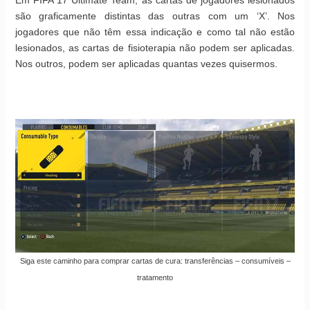
Em FIFA 17 Ultimate Team, as cartas de jogadores lesionados
são graficamente distintas das outras com um ‘X’. Nos
jogadores que não têm essa indicação e como tal não estão
lesionados, as cartas de fisioterapia não podem ser aplicadas.
Nos outros, podem ser aplicadas quantas vezes quisermos.
Siga este caminho para comprar cartas de cura: transferências – consumíveis –
tratamento