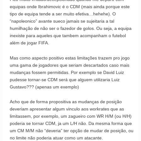
equipas onde Ibrahimovic é o CDM (mais ainda porque este
tipo de equipa tende a ser muito efetiva…hehehe). O
“napoleonico” avante sueco jamais se sujeitaria a tal
humilhação de não ser o fazedor de golos. Ou seja, a equipa
inexiste para aqueles que tambem acompanham o futebol
além de jogar FIFA.
Mas como aspecto positivo estas limitações trazem pro jogo
uma gama de jogadores que seriam descartados caso mais
mudanças fossem permitidas. Por exemplo se David Luiz
pudesse tornar-se CDM será que alguem utilizaria Luiz
Gustavo??? (apenas um exemplo)
Acho que de forma propositiva as mudanças de posição
deveriam apresentar algum vinculo aos workrates que as
limitassem, por exemplo, um zagueiro com WR H/M (ou H/H)
poderia se tornar CDM, ja um L/H não. Da mesma forma que
um CM M/M não “deveria” ter opção de mudar de posição, ou
no limite não poderia atuar como um atacante.