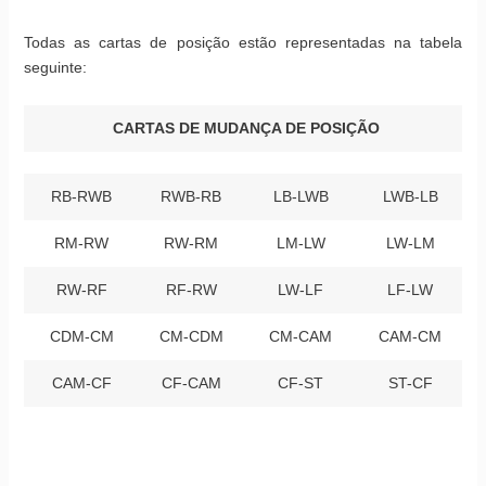
Todas as cartas de posição estão representadas na tabela
seguinte:
CARTAS DE MUDANÇA DE POSIÇÃO
RB-RWB
RWB-RB
LB-LWB
LWB-LB
RM-RW
RW-RM
LM-LW
LW-LM
RW-RF
RF-RW
LW-LF
LF-LW
CDM-CM
CM-CDM
CM-CAM
CAM-CM
CAM-CF
CF-CAM
CF-ST
ST-CF