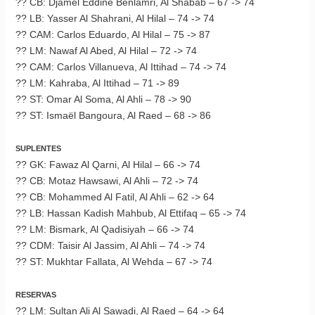
?? CB: Djamel Eddine Benlamri, Al Shabab – 67 -> 74
?? LB: Yasser Al Shahrani, Al Hilal – 74 -> 74
?? CAM: Carlos Eduardo, Al Hilal – 75 -> 87
?? LM: Nawaf Al Abed, Al Hilal – 72 -> 74
?? CAM: Carlos Villanueva, Al Ittihad – 74 -> 74
?? LM: Kahraba, Al Ittihad – 71 -> 89
?? ST: Omar Al Soma, Al Ahli – 78 -> 90
?? ST: Ismaël Bangoura, Al Raed – 68 -> 86
SUPLENTES
?? GK: Fawaz Al Qarni, Al Hilal – 66 -> 74
?? CB: Motaz Hawsawi, Al Ahli – 72 -> 74
?? CB: Mohammed Al Fatil, Al Ahli – 62 -> 64
?? LB: Hassan Kadish Mahbub, Al Ettifaq – 65 -> 74
?? LM: Bismark, Al Qadisiyah – 66 -> 74
?? CDM: Taisir Al Jassim, Al Ahli – 74 -> 74
?? ST: Mukhtar Fallata, Al Wehda – 67 -> 74
RESERVAS
?? LM: Sultan Ali Al Sawadi, Al Raed – 64 -> 64