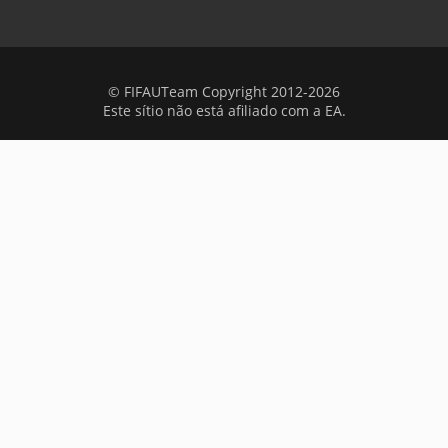
© FIFAUTeam Copyright 2012-2026
Este sítio não está afiliado com a EA.