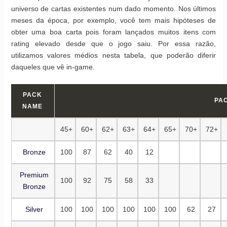
universo de cartas existentes num dado momento. Nos últimos
meses da época, por exemplo, você tem mais hipóteses de
obter uma boa carta pois foram lançados muitos itens com
rating elevado desde que o jogo saiu. Por essa razão,
utilizamos valores médios nesta tabela, que poderão diferir
daqueles que vê in-game.
PACK
PAC
NAME
45+
60+
62+
63+
64+
65+
70+
72+
Bronze
100
87
62
40
12
Premium
100
92
75
58
33
Bronze
Silver
100
100
100
100
100
100
62
27