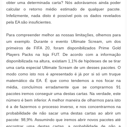
obter uma determinada carta? Nós adorávamos ainda poder
calcular o retorno médio estimado de qualquer pacote.
Infelizmente, nada disto é possível pois os dados revelados
pela EA são insuficientes.
Para compreender melhor as nossas limitações, olhemos para
um exemplo. Durante o evento Ultimate Scream, um dos
primeiros de FIFA 20, foram disponibilizados Prime Gold
Players Packs na loja FUT. De acordo com a informação
disponibilizada na altura, existiam 1,1% de hipóteses de se tirar
uma carta especial Ultimate Scream de um desses pacotes. O
modo como isto nos é apresentado é já por si só um truque
matemático da EA. É que como tendemos a nos focar na
média, concluímos erradamente que se comprarmos 91
pacotes iremos conseguir uma destas cartas. Na verdade, este
número é bem inferior. A melhor maneira de olharmos para isto
é a de fazermos o processo inverso, e nos concentrarmos na
probabilidade de não sacar uma destas cartas ao abrir um
pacote: 98,9%. Assumindo que iremos abrir novos pacotes até
encontrar uma destas cartas, a probabilidade de não a