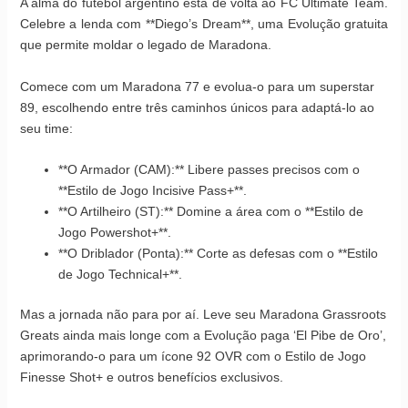
A alma do futebol argentino está de volta ao FC Ultimate Team.
Celebre a lenda com **Diego’s Dream**, uma Evolução gratuita
que permite moldar o legado de Maradona.
Comece com um Maradona 77 e evolua-o para um superstar
89, escolhendo entre três caminhos únicos para adaptá-lo ao
seu time:
**O Armador (CAM):** Libere passes precisos com o
**Estilo de Jogo Incisive Pass+**.
**O Artilheiro (ST):** Domine a área com o **Estilo de
Jogo Powershot+**.
**O Driblador (Ponta):** Corte as defesas com o **Estilo
de Jogo Technical+**.
Mas a jornada não para por aí. Leve seu Maradona Grassroots
Greats ainda mais longe com a Evolução paga ‘El Pibe de Oro’,
aprimorando-o para um ícone 92 OVR com o Estilo de Jogo
Finesse Shot+ e outros benefícios exclusivos.