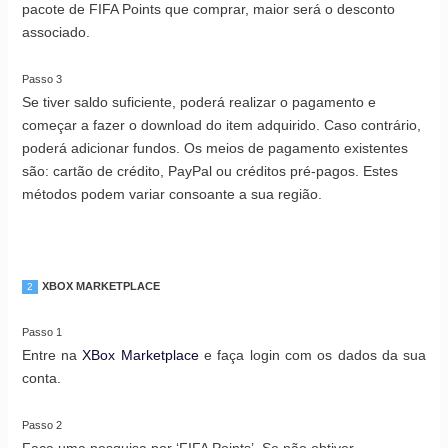
pacote de FIFA Points que comprar, maior será o desconto
associado.
Passo 3
Se tiver saldo suficiente, poderá realizar o pagamento e
começar a fazer o download do item adquirido. Caso contrário,
poderá adicionar fundos. Os meios de pagamento existentes
são: cartão de crédito, PayPal ou créditos pré-pagos. Estes
métodos podem variar consoante a sua região.
XBOX MARKETPLACE
2
Passo 1
Entre na
XBox Marketplace
e faça login com os dados da sua
conta.
Passo 2
Faça uma pesquisa por ‘FIFA Points’. Se não obtiver