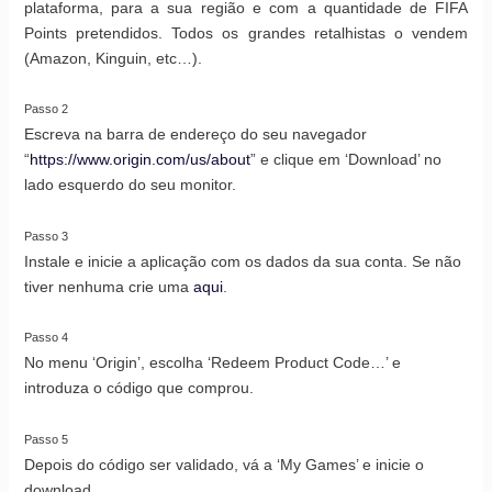
plataforma, para a sua região e com a quantidade de FIFA
Points pretendidos. Todos os grandes retalhistas o vendem
(Amazon, Kinguin, etc…).
Passo 2
Escreva na barra de endereço do seu navegador
“
https://www.origin.com/us/about
” e clique em ‘Download’ no
lado esquerdo do seu monitor.
Passo 3
Instale e inicie a aplicação com os dados da sua conta. Se não
tiver nenhuma crie uma
aqui
.
Passo 4
No menu ‘Origin’, escolha ‘Redeem Product Code…’ e
introduza o código que comprou.
Passo 5
Depois do código ser validado, vá a ‘My Games’ e inicie o
download.