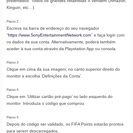
pretendidos. Todos os grandes retalhistas o vendem (Amazon,
Kinguin, etc…).
Passo 2
Escreva na barra de endereço do seu navegador
“
https://www.SonyEntertainmentNetwork.com
” e faça login com
os dados da sua conta. Alternativamente, poderá também
aceder à sua conta através da Playstation App ou consola.
Passo 3
Clique em cima da sua imagem, no canto superior direito do
monitor e escolha ‘Definições da Conta’.
Passo 4
Clique em ‘Utilizar cartão pré-pago’ no lado esquerdo do
monitor. Introduza o código que comprou.
Passo 5
Depois do código ser validado, os FIFA Points estarão prontos
para serem descarregados.