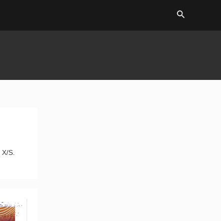
Search
 X/S.