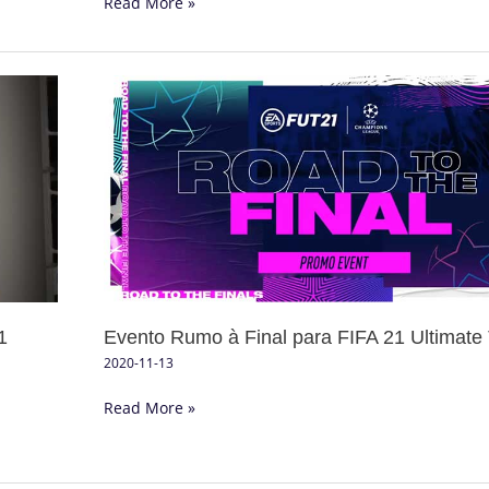
Read More »
Evento
Rumo
à
Final
para
FIFA
21
Ultimate
Team
Evento Rumo à Final para FIFA 21 Ultimate
1
2020-11-13
Read More »