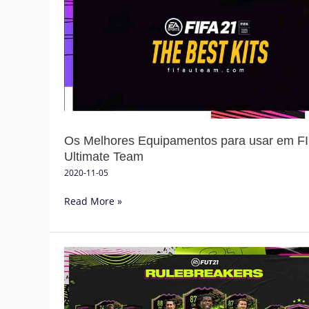
Equipamentos
para
usar
em
FIFA
21
Ultimate
Team
Os Melhores Equipamentos para usar em F
Ultimate Team
2020-11-05
Read More »
Guia
dos
Rulebreakers
em