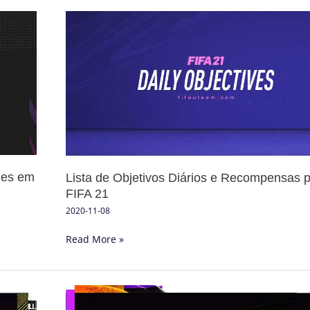
Lista
de
Objetivos
Diários
e
Recompensas
para
FIFA
21
des em
Lista de Objetivos Diários e Recompensas 
FIFA 21
2020-11-08
Read More »
Os
Melhores