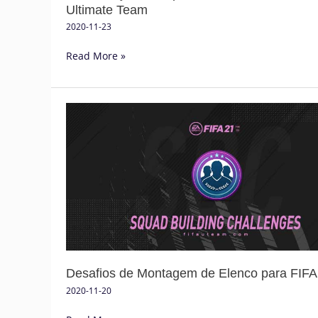
Ultimate Team
2020-11-23
Read More »
Desafios
de
Montagem
de
Elenco
para
FIFA
21
Desafios de Montagem de Elenco para FIFA
2020-11-20