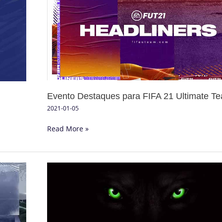
para
FIFA
21
Ultimate
Team
Evento Destaques para FIFA 21 Ultimate T
2021-01-05
Read More »
Guia
de
Batotas
e
Trapaças