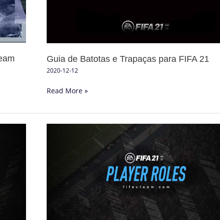
para
FIFA
21
Team
Guia de Batotas e Trapaças para FIFA 21
2020-12-12
Read More »
Guia
dos
Papéis
dos
Jogadores
em
FIFA
21