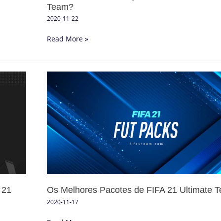
Team?
2020-11-22
Read More »
Os
Melhores
Pacotes
de
FIFA
21
Ultimate
Team
 21
Os Melhores Pacotes de FIFA 21 Ultimate 
2020-11-17