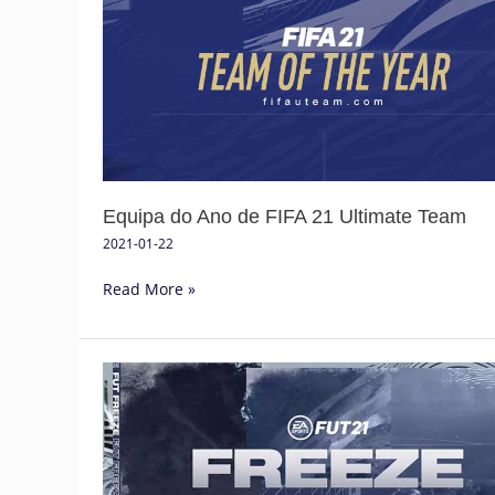
Ano
de
FIFA
21
Ultimate
Team
Equipa do Ano de FIFA 21 Ultimate Team
2021-01-22
Read More »
Evento
FUT
Freeze
para
FIFA