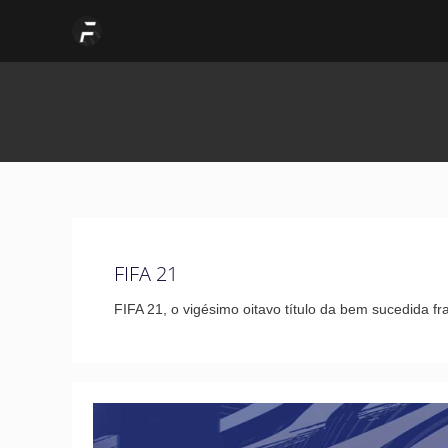
Skip
Post
to
pagination
content
FIFA 21
FIFA 21, o vigésimo oitavo título da bem sucedida fra
Equipa
do