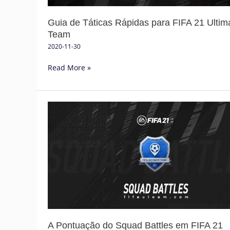
Guia de Táticas Rápidas para FIFA 21 Ultim
Team
2020-11-30
Read More »
A
Pontuação
do
Squad
Battles
em
FIFA
21
Ultimate
Team
A Pontuação do Squad Battles em FIFA 21