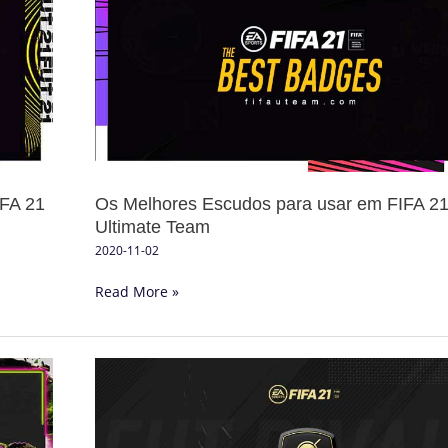
Escudos
para
usar
em
FIFA
21
Ultimate
Team
IFA 21
Os Melhores Escudos para usar em FIFA 2
Ultimate Team
2020-11-02
Read More »
Calendário
do
FUT
Division