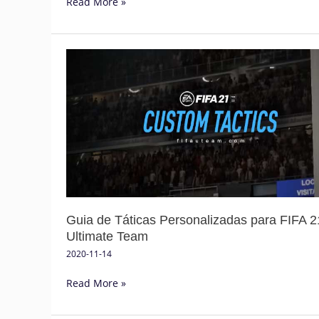
Read More »
Guia
de
Táticas
Personalizadas
para
FIFA
21
Ultimate
Team
Guia de Táticas Personalizadas para FIFA 2
Ultimate Team
2020-11-14
Read More »