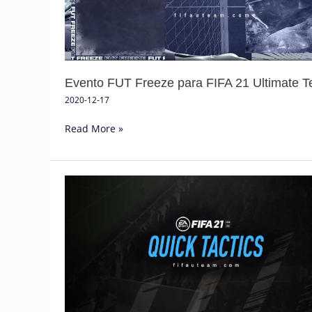
21
Ultimate
Team
Evento FUT Freeze para FIFA 21 Ultimate 
2020-12-17
Read More »
Guia
de
Táticas
Rápidas
para
FIFA
21
Ultimate
Team