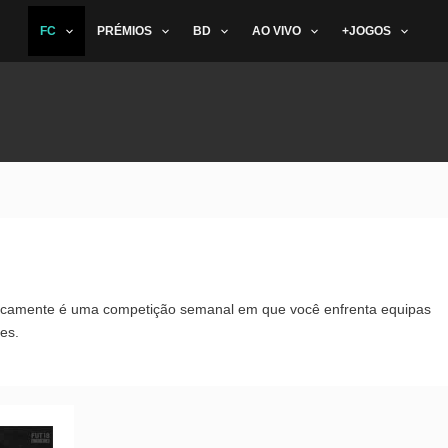
FC
PRÉMIOS
BD
AO VIVO
+JOGOS
asicamente é uma competição semanal em que você enfrenta equipas
es.