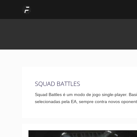
Skip
Post
to
pagination
content
SQUAD BATTLES
Squad Battles é um modo de jogo single-player. B
selecionadas pela EA, sempre contra novos oponent
Novidades