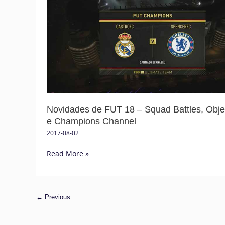
de
FUT
18
–
Squad
Battles,
Objectives
e
Champions
Novidades de FUT 18 – Squad Battles, Obje
Channel
e Champions Channel
2017-08-02
Read More »
←
Previous