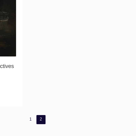
ctives
1
2